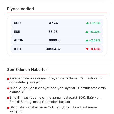
Nilda Müge Şahin cinayetinde yeni
Piyasa Verileri
ayrıntı. “Gördük ama emin olamadık”
{"title": "Nilda Müge Şahin Cinayetiyle İlgili Yeni
Gelişmeler ve Detaylar", "content": "İstanbul'un Şişli
USD
47.74
▲ +0.18%
ilçesinde…
EUR
55.25
▲ +0.32%
ALTIN
6660.6
▲ +2.59%
BTC
3095432
▼ -0.40%
Son Eklenen Haberler
Karadeniz’deki saldırıya uğrayan gemi Samsun’a ulaştı ve ilk
■
görüntüler paylaşıldı
Nilda Müge Şahin cinayetinde yeni ayrıntı. “Gördük ama emin
■
olamadık”
Emekli maaşı ödemeleri ne zaman yatacak? SGK, Bağ-Kur,
■
Emekli Sandığı maaş ödemeleri başladı
Otobüste Rahatsızlanan Yolcuyu Şoför Hızla Hastaneye
■
Yetiştirdi