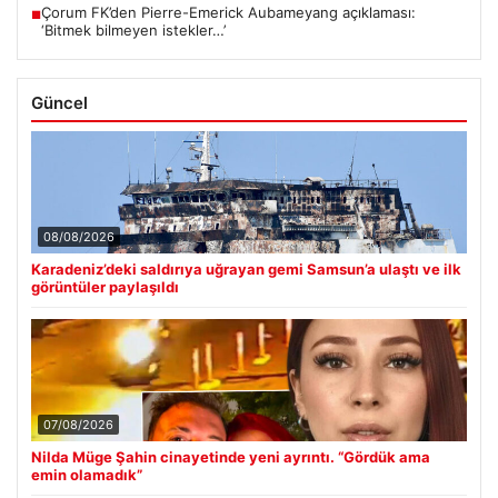
Çorum FK’den Pierre-Emerick Aubameyang açıklaması:
■
‘Bitmek bilmeyen istekler…’
Güncel
08/08/2026
Karadeniz’deki saldırıya uğrayan gemi Samsun’a ulaştı ve ilk
görüntüler paylaşıldı
07/08/2026
Nilda Müge Şahin cinayetinde yeni ayrıntı. “Gördük ama
emin olamadık”