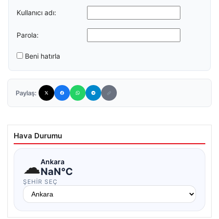
Kullanıcı adı:
Parola:
Beni hatırla
Paylaş:
Hava Durumu
☁
Ankara
NaN°C
ŞEHIR SEÇ