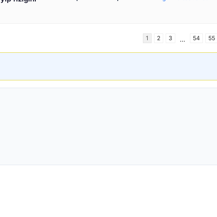
1
2
3
54
55
…