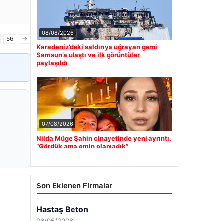
08/08/2026
56
→
Karadeniz’deki saldırıya uğrayan gemi
Samsun’a ulaştı ve ilk görüntüler
paylaşıldı
07/08/2026
Nilda Müge Şahin cinayetinde yeni ayrıntı.
“Gördük ama emin olamadık”
Son Eklenen Firmalar
Hastaş Beton
26/05/2026