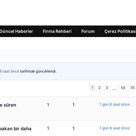
Güncel Haberler
Firma Rehberi
Forum
Çerez Politikas
8 saat önce
tarihinde güncellendi.
1
2
3
54
55
…
ce süren
1
1
1 gün 8 saat önce
bakan bir daha
1
1
1 gün 8 saat önce