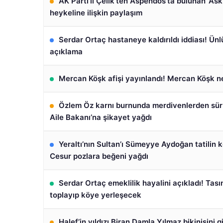
AK Parti’li Çelik’ten Aspendos’ta bulunan ‘Ask
heykeline ilişkin paylaşım
Serdar Ortaç hastaneye kaldırıldı iddiası! Ünl
açıklama
Mercan Köşk afişi yayınlandı! Mercan Köşk 
Özlem Öz karnı burnunda merdivenlerden sür
Aile Bakanı’na şikayet yağdı
Yeraltı’nın Sultan’ı Sümeyye Aydoğan tatilin k
Cesur pozlara beğeni yağdı
Serdar Ortaç emeklilik hayalini açıkladı! Tasın
toplayıp köye yerleşecek
Halef’in yıldızı Biran Damla Yılmaz bikinisini gi