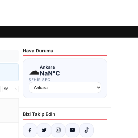
ı
Hava Durumu
☁
Ankara
NaN°C
ŞEHIR SEÇ
56
→
Bizi Takip Edin