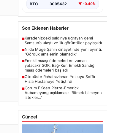
BTC
3095432
▼ -0.40%
Son Eklenen Haberler
Karadeniz’deki saldırıya uğrayan gemi
■
Samsun’a ulaştı ve ilk görüntüler paylaşıldı
Nilda Müge Şahin cinayetinde yeni ayrıntı.
■
“Gördük ama emin olamadık”
Emekli maaşı ödemeleri ne zaman
■
yatacak? SGK, Bağ-Kur, Emekli Sandığı
maaş ödemeleri başladı
Otobüste Rahatsızlanan Yolcuyu Şoför
■
Hızla Hastaneye Yetiştirdi
Çorum FK’den Pierre-Emerick
■
Aubameyang açıklaması: ‘Bitmek bilmeyen
istekler…’
Güncel