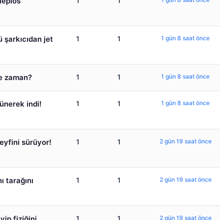
lepios’
1
1
ü şarkıcıdan jet
1
1
1 gün 8 saat önce
ne zaman?
1
1
1 gün 8 saat önce
ünerek indi!
1
1
1 gün 8 saat önce
eyfini sürüyor!
1
1
2 gün 19 saat önce
ı tarağını
1
1
2 gün 19 saat önce
yip fiziğini
1
1
2 gün 19 saat önce