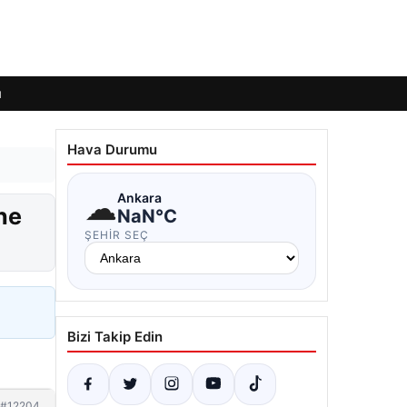
ı
Hava Durumu
☁
Ankara
ne
NaN°C
ŞEHIR SEÇ
Bizi Takip Edin
#12204