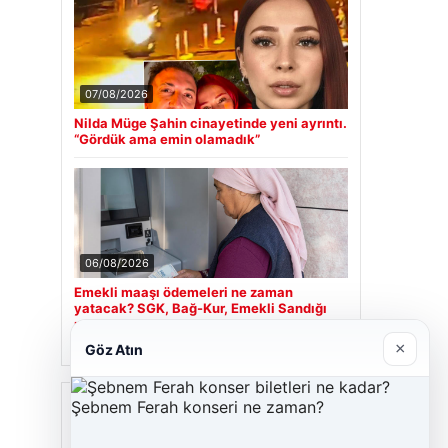
07/08/2026
Nilda Müge Şahin cinayetinde yeni ayrıntı.
“Gördük ama emin olamadık”
06/08/2026
Emekli maaşı ödemeleri ne zaman
yatacak? SGK, Bağ-Kur, Emekli Sandığı
maaş ödemeleri başladı
×
Göz Atın
Son Eklenen Firmalar