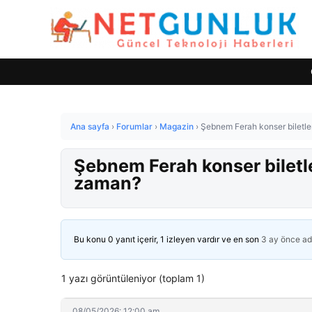
Ana sayfa
›
Forumlar
›
Magazin
›
Şebnem Ferah konser biletl
Şebnem Ferah konser biletl
zaman?
Bu konu 0 yanıt içerir, 1 izleyen vardır ve en son
3 ay önce
ad
1 yazı görüntüleniyor (toplam 1)
08/05/2026: 12:00 am