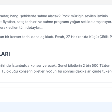
kadar, hangi şehirlerde sahne alacak? Rock müziğin sevilen isminin
fiyatları, satış tarihleri ve sahne programı yoğun şekilde araştırılıyor.
erak edilen tüm detaylar…
 bir konser tarihi daha açıkladı. Ferah, 27 Haziran’da KüçükÇiftlik P
LARI
hinde İstanbul’da konser verecek. Genel biletlerin 2 bin 500 TL’den
L olduğu konserin biletleri yoğun ilgi sonrası dakikalar içinde tüken