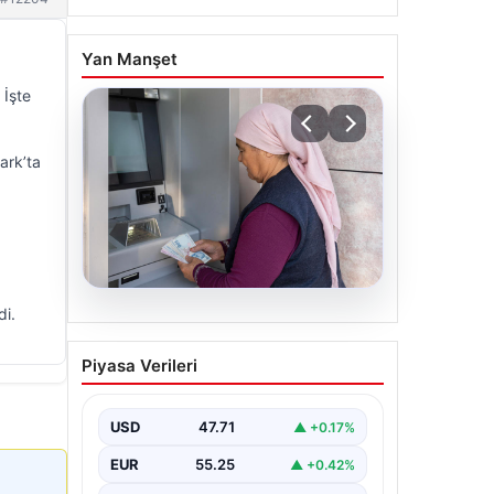
Yan Manşet
 İşte
ark’ta
di.
06.08.2026
Emekli maaşı ödemeleri
Piyasa Verileri
ne zaman yatacak? SGK,
Bağ-Kur, Emekli Sandığı
maaş ödemeleri başladı
USD
47.71
▲ +0.17%
EUR
55.25
▲ +0.42%