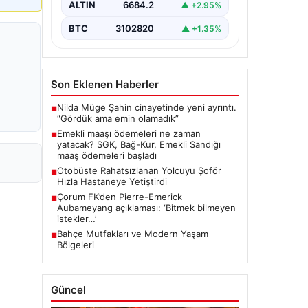
ALTIN
6684.2
▲ +2.95%
BTC
3102820
▲ +1.35%
Son Eklenen Haberler
Nilda Müge Şahin cinayetinde yeni ayrıntı.
■
“Gördük ama emin olamadık”
Emekli maaşı ödemeleri ne zaman
■
yatacak? SGK, Bağ-Kur, Emekli Sandığı
maaş ödemeleri başladı
Otobüste Rahatsızlanan Yolcuyu Şoför
■
Hızla Hastaneye Yetiştirdi
Çorum FK’den Pierre-Emerick
■
Aubameyang açıklaması: ‘Bitmek bilmeyen
istekler…’
Bahçe Mutfakları ve Modern Yaşam
■
Bölgeleri
Güncel