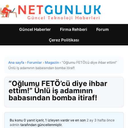
Güncel Haberler
Firma Rehberi
Forum
Çerez Politikası
Ana sayfa
›
Forumlar
›
Magazin
›
“Oğlumu FETÖ’cü diye ihbar ettim!”
Ünlü iş adamının babasından bomba itiraf!
“Oğlumu FETÖ’cü diye ihbar
ettim!” Ünlü iş adamının
babasından bomba itiraf!
Bu konu 0 yanıt içerir, 1 izleyen vardır ve en son
2 ay 3 hafta önce
admin
tarafından güncellenmiştir.