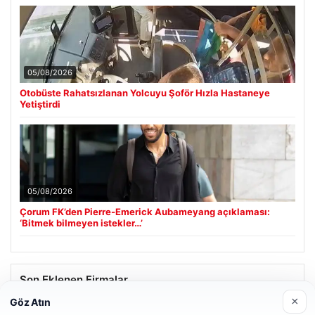
05/08/2026
Otobüste Rahatsızlanan Yolcuyu Şoför Hızla Hastaneye
Yetiştirdi
05/08/2026
Çorum FK’den Pierre-Emerick Aubameyang açıklaması:
‘Bitmek bilmeyen istekler…’
Son Eklenen Firmalar
×
Göz Atın