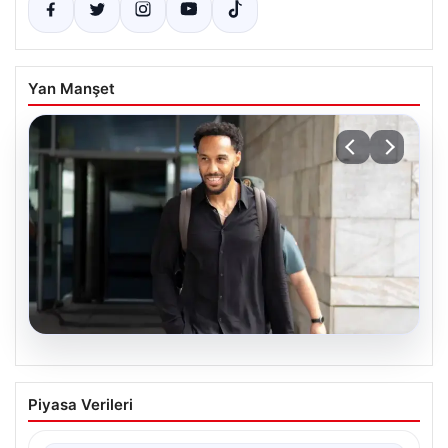
Yan Manşet
05.08.2026
Çorum FK’den Pierre-Emerick
Piyasa Verileri
Aubameyang açıklaması: ‘Bitmek
bilmeyen istekler…’