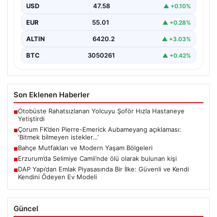
USD
47.58
▲ +0.10%
EUR
55.01
▲ +0.28%
ALTIN
6420.2
▲ +3.03%
BTC
3050261
▲ +0.42%
Son Eklenen Haberler
Otobüste Rahatsızlanan Yolcuyu Şoför Hızla Hastaneye
■
Yetiştirdi
Çorum FK’den Pierre-Emerick Aubameyang açıklaması:
■
‘Bitmek bilmeyen istekler…’
Bahçe Mutfakları ve Modern Yaşam Bölgeleri
■
Erzurum’da Selimiye Camii’nde ölü olarak bulunan kişi
■
DAP Yapı’dan Emlak Piyasasında Bir İlke: Güvenli ve Kendi
■
Kendini Ödeyen Ev Modeli
Güncel