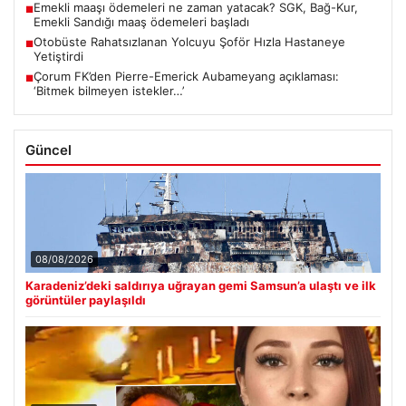
Emekli maaşı ödemeleri ne zaman yatacak? SGK, Bağ-Kur,
■
Emekli Sandığı maaş ödemeleri başladı
Otobüste Rahatsızlanan Yolcuyu Şoför Hızla Hastaneye
■
Yetiştirdi
Çorum FK’den Pierre-Emerick Aubameyang açıklaması:
■
‘Bitmek bilmeyen istekler…’
Güncel
08/08/2026
Karadeniz’deki saldırıya uğrayan gemi Samsun’a ulaştı ve ilk
görüntüler paylaşıldı