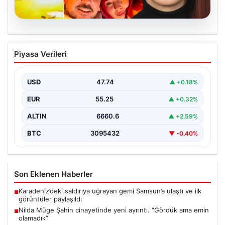
07.08.2026
Nilda Müge Şahin cinayetinde yeni
Piyasa Verileri
ayrıntı. “Gördük ama emin olamadık”
{"title": "Nilda Müge Şahin Cinayetiyle İlgili Yeni
Gelişmeler ve Detaylar", "content": "İstanbul'un Şişli
USD
47.74
▲ +0.18%
ilçesinde…
EUR
55.25
▲ +0.32%
ALTIN
6660.6
▲ +2.59%
BTC
3095432
▼ -0.40%
Son Eklenen Haberler
Karadeniz’deki saldırıya uğrayan gemi Samsun’a ulaştı ve ilk
■
görüntüler paylaşıldı
Nilda Müge Şahin cinayetinde yeni ayrıntı. “Gördük ama emin
■
olamadık”