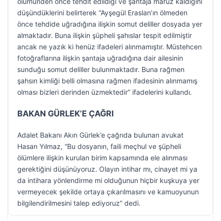
ölümünden önce tehdit edildiği ve şantaja maruz kaldığını
düşündüklerini belirterek “Ayşegül Eraslan’ın ölmeden
önce tehdide uğradığına ilişkin somut deliller dosyada yer
almaktadır. Buna ilişkin şüpheli şahıslar tespit edilmiştir
ancak ne yazık ki henüz ifadeleri alınmamıştır. Müstehcen
fotoğraflarına ilişkin şantaja uğradığına dair ailesinin
sunduğu somut deliller bulunmaktadır. Buna rağmen
şahsın kimliği belli olmasına rağmen ifadesinin alınmamış
olması bizleri derinden üzmektedir” ifadelerini kullandı.
BAKAN GÜRLEK’E ÇAĞRI
Adalet Bakanı Akın Gürlek’e çağrıda bulunan avukat
Hasan Yılmaz, “Bu dosyanın, faili meçhul ve şüpheli
ölümlere ilişkin kurulan birim kapsamında ele alınması
gerektiğini düşünüyoruz. Olayın intihar mı, cinayet mi ya
da intihara yönlendirme mi olduğunun hiçbir kuşkuya yer
vermeyecek şekilde ortaya çıkarılmasını ve kamuoyunun
bilgilendirilmesini talep ediyoruz” dedi.