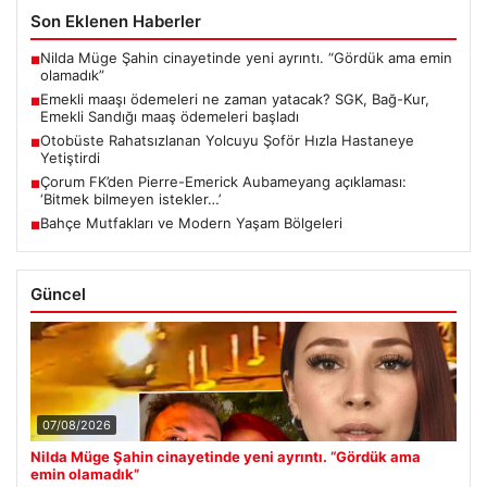
Son Eklenen Haberler
Nilda Müge Şahin cinayetinde yeni ayrıntı. “Gördük ama emin
■
olamadık”
Emekli maaşı ödemeleri ne zaman yatacak? SGK, Bağ-Kur,
■
Emekli Sandığı maaş ödemeleri başladı
Otobüste Rahatsızlanan Yolcuyu Şoför Hızla Hastaneye
■
Yetiştirdi
Çorum FK’den Pierre-Emerick Aubameyang açıklaması:
■
‘Bitmek bilmeyen istekler…’
Bahçe Mutfakları ve Modern Yaşam Bölgeleri
■
Güncel
07/08/2026
Nilda Müge Şahin cinayetinde yeni ayrıntı. “Gördük ama
emin olamadık”