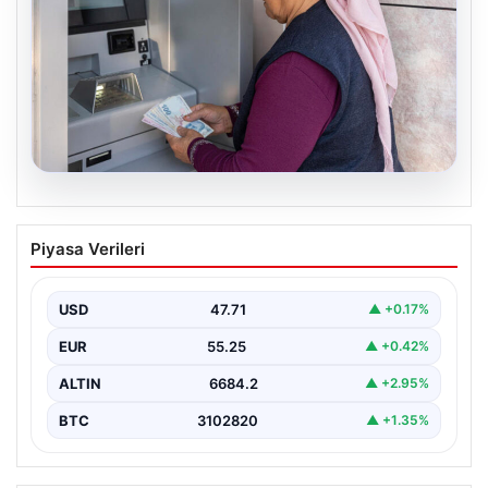
06.08.2026
Emekli maaşı ödemeleri ne zaman
Piyasa Verileri
yatacak? SGK, Bağ-Kur, Emekli Sandığı
maaş ödemeleri başladı
USD
47.71
▲ +0.17%
EUR
55.25
▲ +0.42%
ALTIN
6684.2
▲ +2.95%
BTC
3102820
▲ +1.35%