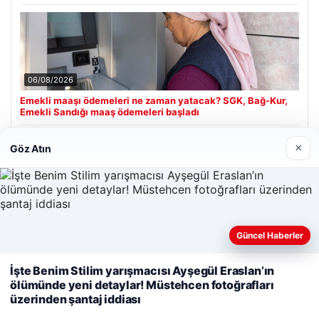
06/08/2026
Emekli maaşı ödemeleri ne zaman yatacak? SGK, Bağ-Kur,
Emekli Sandığı maaş ödemeleri başladı
×
Göz Atın
Son Eklenen Firmalar
Enes Kaplan Avukatlık Bürosu
28/04/2026
Güncel Haberler
Web sitemizi nasıl kullandığınızı daha iyi anlayabilmek,
deneyiminizi kişiselleştirmek ve geliştirmek amacıyla çerezler
İşte Benim Stilim yarışmacısı Ayşegül Eraslan’ın
kullanıyoruz.
Çerez Politikamız
ölümünde yeni detaylar! Müstehcen fotoğrafları
üzerinden şantaj iddiası
Reddet
Kabul Et