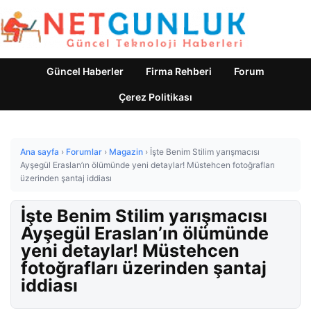
Güncel Haberler
Firma Rehberi
Forum
Çerez Politikası
Ana sayfa
›
Forumlar
›
Magazin
›
İşte Benim Stilim yarışmacısı
Ayşegül Eraslan’ın ölümünde yeni detaylar! Müstehcen fotoğrafları
üzerinden şantaj iddiası
İşte Benim Stilim yarışmacısı
Ayşegül Eraslan’ın ölümünde
yeni detaylar! Müstehcen
fotoğrafları üzerinden şantaj
iddiası