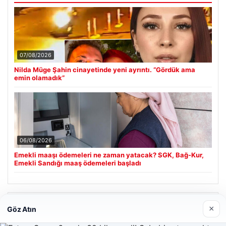
07/08/2026
Nilda Müge Şahin cinayetinde yeni ayrıntı. “Gördük ama
emin olamadık”
06/08/2026
Emekli maaşı ödemeleri ne zaman yatacak? SGK, Bağ-Kur,
Emekli Sandığı maaş ödemeleri başladı
Son Eklenen Firmalar
×
Göz Atın