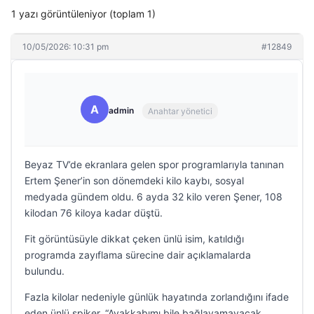
1 yazı görüntüleniyor (toplam 1)
10/05/2026: 10:31 pm
#12849
A
admin
Anahtar yönetici
Beyaz TV’de ekranlara gelen spor programlarıyla tanınan
Ertem Şener’in son dönemdeki kilo kaybı, sosyal
medyada gündem oldu. 6 ayda 32 kilo veren Şener, 108
kilodan 76 kiloya kadar düştü.
Fit görüntüsüyle dikkat çeken ünlü isim, katıldığı
programda zayıflama sürecine dair açıklamalarda
bulundu.
Fazla kilolar nedeniyle günlük hayatında zorlandığını ifade
eden ünlü spiker, “Ayakkabımı bile bağlayamayacak