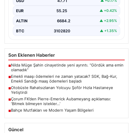
USD
47.71
▲ +0.17%
EUR
55.25
▲ +0.42%
ALTIN
6684.2
▲ +2.95%
BTC
3102820
▲ +1.35%
Son Eklenen Haberler
Nilda Müge Şahin cinayetinde yeni ayrıntı. “Gördük ama emin
■
olamadık”
Emekli maaşı ödemeleri ne zaman yatacak? SGK, Bağ-Kur,
■
Emekli Sandığı maaş ödemeleri başladı
Otobüste Rahatsızlanan Yolcuyu Şoför Hızla Hastaneye
■
Yetiştirdi
Çorum FK’den Pierre-Emerick Aubameyang açıklaması:
■
‘Bitmek bilmeyen istekler…’
Bahçe Mutfakları ve Modern Yaşam Bölgeleri
■
Güncel