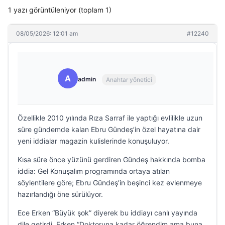
1 yazı görüntüleniyor (toplam 1)
08/05/2026: 12:01 am
#12240
A
admin
Anahtar yönetici
Özellikle 2010 yılında Rıza Sarraf ile yaptığı evlilikle uzun
süre gündemde kalan Ebru Gündeş’in özel hayatına dair
yeni iddialar magazin kulislerinde konuşuluyor.
Kısa süre önce yüzünü gerdiren Gündeş hakkında bomba
iddia: Gel Konuşalım programında ortaya atılan
söylentilere göre; Ebru Gündeş’in beşinci kez evlenmeye
hazırlandığı öne sürülüyor.
Ece Erken “Büyük şok” diyerek bu iddiayı canlı yayında
dile getirdi. Erken “Doktoruna kadar öğrendim ama buna