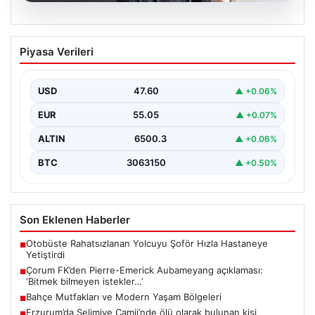
05.08.2026
Çorum FK’den Pierre-Emerick
Piyasa Verileri
Aubameyang açıklaması: ‘Bitmek
bilmeyen istekler…’
USD
47.60
▲ +0.06%
EUR
55.05
▲ +0.07%
ALTIN
6500.3
▲ +0.06%
BTC
3063150
▲ +0.50%
Son Eklenen Haberler
Otobüste Rahatsızlanan Yolcuyu Şoför Hızla Hastaneye
■
Yetiştirdi
Çorum FK’den Pierre-Emerick Aubameyang açıklaması:
■
‘Bitmek bilmeyen istekler…’
Bahçe Mutfakları ve Modern Yaşam Bölgeleri
■
Erzurum’da Selimiye Camii’nde ölü olarak bulunan kişi
■