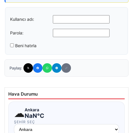
Kullanıcı adı:
Parola:
Beni hatırla
Paylaş:
Hava Durumu
☁
Ankara
NaN°C
ŞEHIR SEÇ