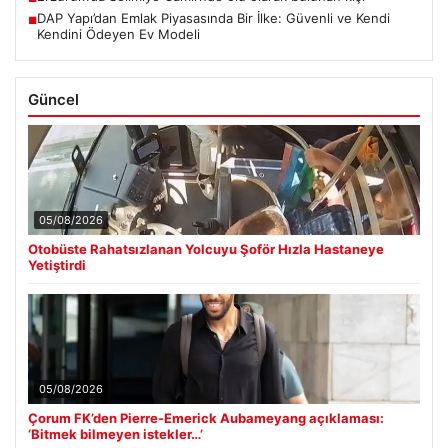
DAP Yapı’dan Emlak Piyasasında Bir İlke: Güvenli ve Kendi
■
Kendini Ödeyen Ev Modeli
Güncel
05/08/2026
Otobüste Rahatsızlanan Yolcuyu Şoför Hızla Hastaneye
Yetiştirdi
05/08/2026
Çorum FK’den Pierre-Emerick Aubameyang açıklaması:
‘Bitmek bilmeyen istekler…’