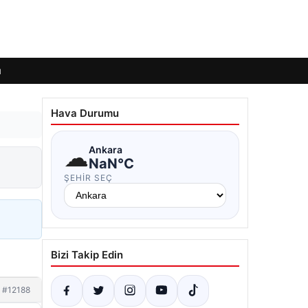
ı
Hava Durumu
☁
Ankara
NaN°C
ŞEHIR SEÇ
Bizi Takip Edin
#12188