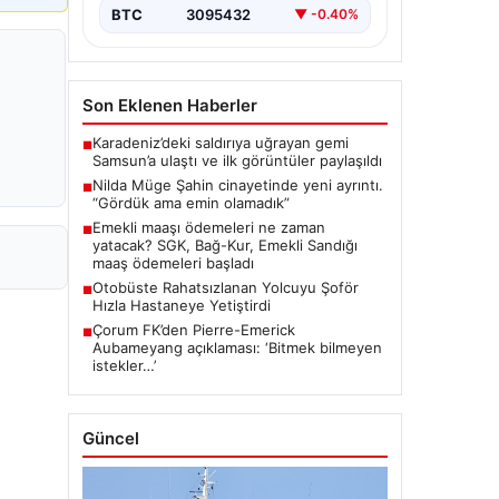
BTC
3095432
▼ -0.40%
Son Eklenen Haberler
Karadeniz’deki saldırıya uğrayan gemi
■
Samsun’a ulaştı ve ilk görüntüler paylaşıldı
Nilda Müge Şahin cinayetinde yeni ayrıntı.
■
“Gördük ama emin olamadık”
Emekli maaşı ödemeleri ne zaman
■
yatacak? SGK, Bağ-Kur, Emekli Sandığı
maaş ödemeleri başladı
Otobüste Rahatsızlanan Yolcuyu Şoför
■
Hızla Hastaneye Yetiştirdi
Çorum FK’den Pierre-Emerick
■
Aubameyang açıklaması: ‘Bitmek bilmeyen
istekler…’
Güncel