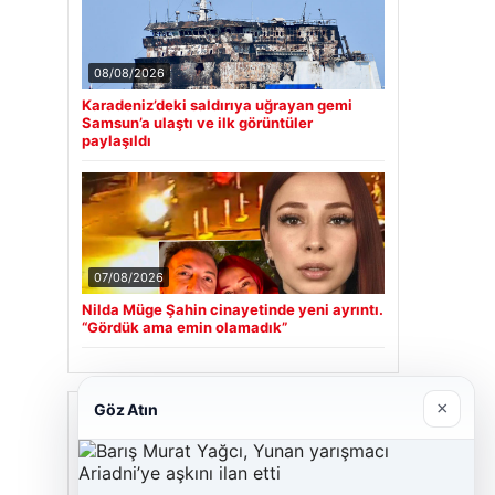
08/08/2026
Karadeniz’deki saldırıya uğrayan gemi
Samsun’a ulaştı ve ilk görüntüler
paylaşıldı
07/08/2026
Nilda Müge Şahin cinayetinde yeni ayrıntı.
“Gördük ama emin olamadık”
×
Göz Atın
Son Eklenen Firmalar
Hastaş Beton
26/05/2026