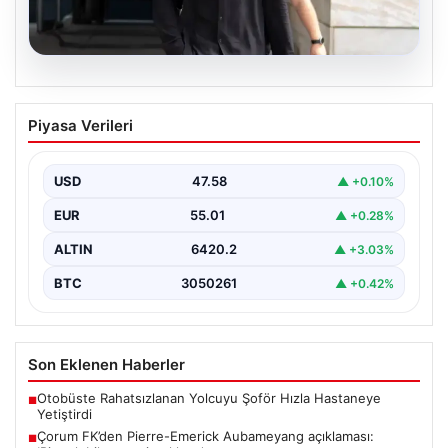
05.08.2026
Çorum FK’den Pierre-Emerick
Piyasa Verileri
Aubameyang açıklaması: ‘Bitmek
bilmeyen istekler…’
USD
47.58
▲ +0.10%
EUR
55.01
▲ +0.28%
ALTIN
6420.2
▲ +3.03%
BTC
3050261
▲ +0.42%
Son Eklenen Haberler
Otobüste Rahatsızlanan Yolcuyu Şoför Hızla Hastaneye
■
Yetiştirdi
Çorum FK’den Pierre-Emerick Aubameyang açıklaması:
■