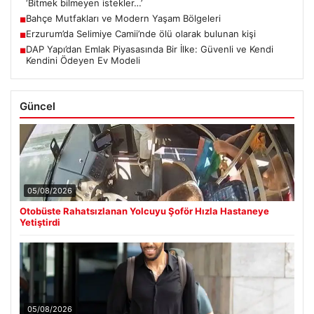
‘Bitmek bilmeyen istekler…’
Bahçe Mutfakları ve Modern Yaşam Bölgeleri
■
Erzurum’da Selimiye Camii’nde ölü olarak bulunan kişi
■
DAP Yapı’dan Emlak Piyasasında Bir İlke: Güvenli ve Kendi
■
Kendini Ödeyen Ev Modeli
Güncel
05/08/2026
Otobüste Rahatsızlanan Yolcuyu Şoför Hızla Hastaneye
Yetiştirdi
05/08/2026