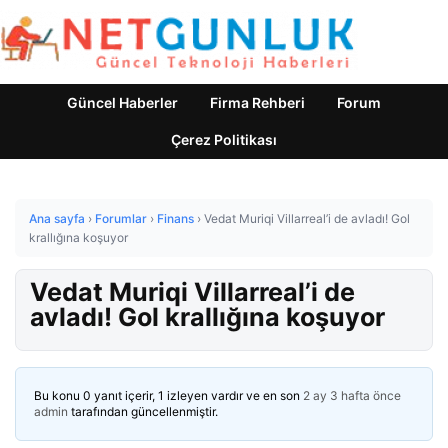
Güncel Haberler
Firma Rehberi
Forum
Çerez Politikası
Ana sayfa
›
Forumlar
›
Finans
›
Vedat Muriqi Villarreal’i de avladı! Gol
krallığına koşuyor
Vedat Muriqi Villarreal’i de
avladı! Gol krallığına koşuyor
Bu konu 0 yanıt içerir, 1 izleyen vardır ve en son
2 ay 3 hafta önce
admin
tarafından güncellenmiştir.