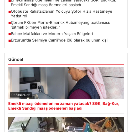
■
Emekli Sandığı maaş ödemeleri başladı
Otobüste Rahatsızlanan Yolcuyu Şoför Hızla Hastaneye
■
Yetiştirdi
Çorum FK’den Pierre-Emerick Aubameyang açıklaması:
■
‘Bitmek bilmeyen istekler…’
Bahçe Mutfakları ve Modern Yaşam Bölgeleri
■
Erzurum’da Selimiye Camii’nde ölü olarak bulunan kişi
■
Güncel
06/08/2026
Emekli maaşı ödemeleri ne zaman yatacak? SGK, Bağ-Kur,
Emekli Sandığı maaş ödemeleri başladı