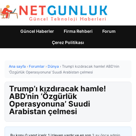
Güncel Haberler
Firma Rehberi
Forum
Çerez Politikası
Ana sayfa
›
Forumlar
›
Dünya
›
Trump’ı kızdıracak hamle! ABD’nin
‘Özgürlük Operasyonuna’ Suudi Arabistan çelmesi
Trump’ı kızdıracak hamle!
ABD’nin ‘Özgürlük
Operasyonuna’ Suudi
Arabistan çelmesi
Bu konu 0 yanıt içerir, 1 izleyen vardır ve en son
3 ay önce
admin