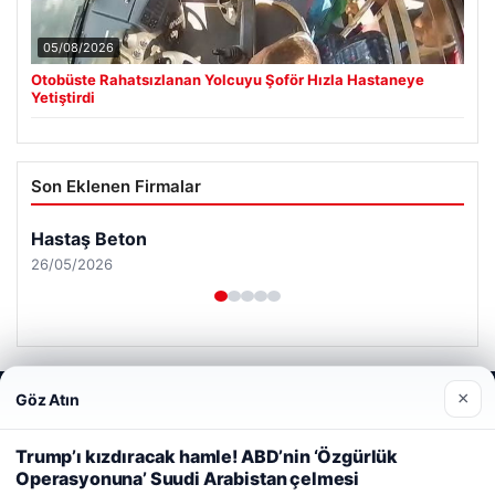
05/08/2026
Otobüste Rahatsızlanan Yolcuyu Şoför Hızla Hastaneye
Yetiştirdi
Son Eklenen Firmalar
×
Göz Atın
Web sitemizi nasıl kullandığınızı daha iyi anlayabilmek,
deneyiminizi kişiselleştirmek ve geliştirmek amacıyla çerezler
kullanıyoruz.
Çerez Politikamız
Trump’ı kızdıracak hamle! ABD’nin ‘Özgürlük
Operasyonuna’ Suudi Arabistan çelmesi
Reddet
Kabul Et