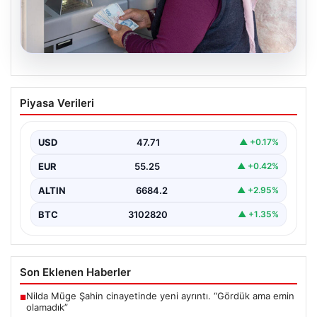
06.08.2026
Emekli maaşı ödemeleri ne zaman
Piyasa Verileri
yatacak? SGK, Bağ-Kur, Emekli Sandığı
maaş ödemeleri başladı
USD
47.71
▲ +0.17%
EUR
55.25
▲ +0.42%
ALTIN
6684.2
▲ +2.95%
BTC
3102820
▲ +1.35%
Son Eklenen Haberler
Nilda Müge Şahin cinayetinde yeni ayrıntı. “Gördük ama emin
■
olamadık”