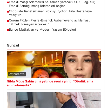
Emekli maaşı ödemeleri ne zaman yatacak? SGK, Bağ-Kur,
■
Emekli Sandığı maaş ödemeleri başladı
Otobüste Rahatsızlanan Yolcuyu Şoför Hızla Hastaneye
■
Yetiştirdi
Çorum FK’den Pierre-Emerick Aubameyang açıklaması:
■
‘Bitmek bilmeyen istekler…’
Bahçe Mutfakları ve Modern Yaşam Bölgeleri
■
Güncel
07/08/2026
Nilda Müge Şahin cinayetinde yeni ayrıntı. “Gördük ama
emin olamadık”