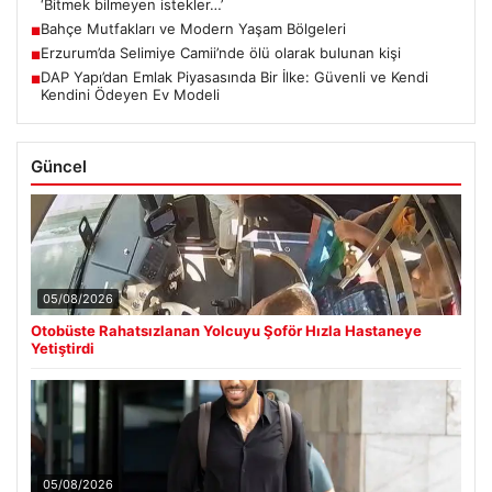
‘Bitmek bilmeyen istekler…’
Bahçe Mutfakları ve Modern Yaşam Bölgeleri
■
Erzurum’da Selimiye Camii’nde ölü olarak bulunan kişi
■
DAP Yapı’dan Emlak Piyasasında Bir İlke: Güvenli ve Kendi
■
Kendini Ödeyen Ev Modeli
Güncel
05/08/2026
Otobüste Rahatsızlanan Yolcuyu Şoför Hızla Hastaneye
Yetiştirdi
05/08/2026