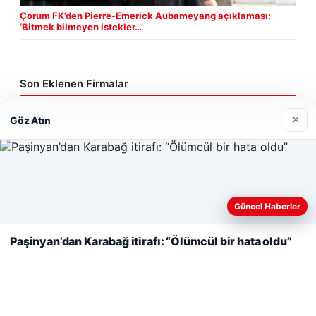
Çorum FK’den Pierre-Emerick Aubameyang açıklaması:
‘Bitmek bilmeyen istekler…’
Son Eklenen Firmalar
Enes Kaplan Avukatlık Bürosu
×
Göz Atın
28/04/2026
Web sitemizi nasıl kullandığınızı daha iyi anlayabilmek,
deneyiminizi kişiselleştirmek ve geliştirmek amacıyla çerezler
Güncel Haberler
kullanıyoruz.
Çerez Politikamız
Paşinyan’dan Karabağ itirafı: “Ölümcül bir hata oldu”
Reddet
Kabul Et
© 2026 Net Günlük | Günlük Haber
io