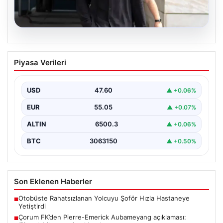
05.08.2026
Çorum FK’den Pierre-Emerick
Piyasa Verileri
Aubameyang açıklaması: ‘Bitmek
bilmeyen istekler…’
USD
47.60
▲ +0.06%
EUR
55.05
▲ +0.07%
ALTIN
6500.3
▲ +0.06%
BTC
3063150
▲ +0.50%
Son Eklenen Haberler
Otobüste Rahatsızlanan Yolcuyu Şoför Hızla Hastaneye
■
Yetiştirdi
Çorum FK’den Pierre-Emerick Aubameyang açıklaması:
■