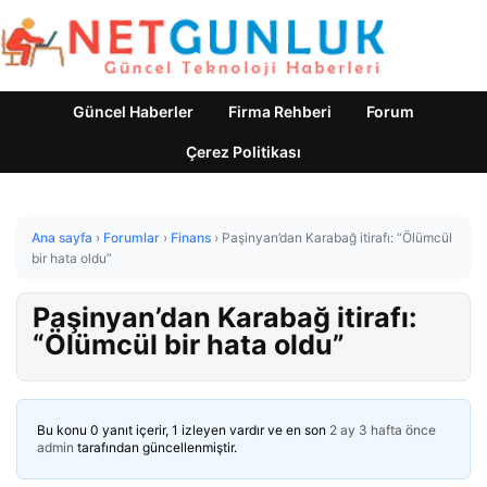
Güncel Haberler
Firma Rehberi
Forum
Çerez Politikası
Ana sayfa
›
Forumlar
›
Finans
›
Paşinyan’dan Karabağ itirafı: “Ölümcül
bir hata oldu”
Paşinyan’dan Karabağ itirafı:
“Ölümcül bir hata oldu”
Bu konu 0 yanıt içerir, 1 izleyen vardır ve en son
2 ay 3 hafta önce
admin
tarafından güncellenmiştir.