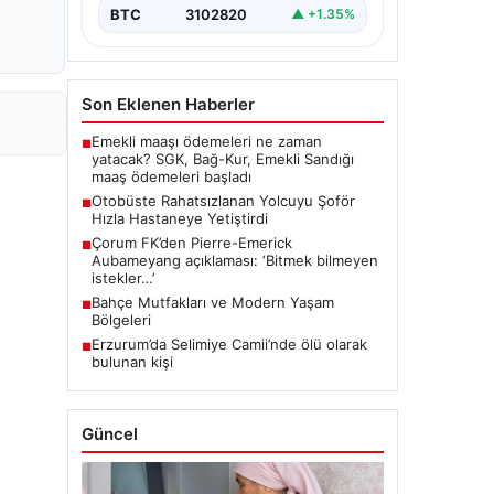
BTC
3102820
▲ +1.35%
Son Eklenen Haberler
Emekli maaşı ödemeleri ne zaman
■
yatacak? SGK, Bağ-Kur, Emekli Sandığı
maaş ödemeleri başladı
Otobüste Rahatsızlanan Yolcuyu Şoför
■
Hızla Hastaneye Yetiştirdi
Çorum FK’den Pierre-Emerick
■
Aubameyang açıklaması: ‘Bitmek bilmeyen
istekler…’
Bahçe Mutfakları ve Modern Yaşam
■
Bölgeleri
Erzurum’da Selimiye Camii’nde ölü olarak
■
bulunan kişi
Güncel