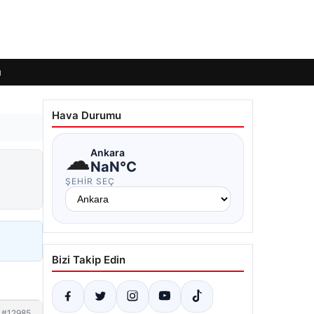
ı
Hava Durumu
☁
Ankara
NaN°C
ŞEHIR SEÇ
Bizi Takip Edin
#12985