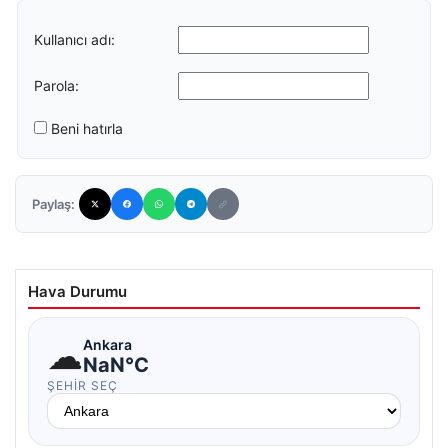
Kullanıcı adı:
Parola:
Beni hatırla
Paylaş:
Hava Durumu
☁
Ankara
NaN°C
ŞEHIR SEÇ