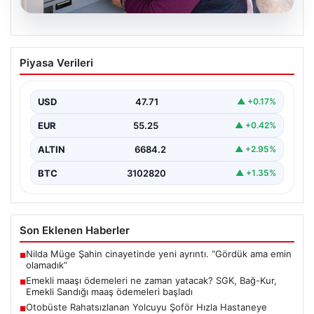
06.08.2026
Emekli maaşı ödemeleri ne zaman
Piyasa Verileri
yatacak? SGK, Bağ-Kur, Emekli Sandığı
maaş ödemeleri başladı
USD
47.71
▲ +0.17%
EUR
55.25
▲ +0.42%
ALTIN
6684.2
▲ +2.95%
BTC
3102820
▲ +1.35%
Son Eklenen Haberler
Nilda Müge Şahin cinayetinde yeni ayrıntı. “Gördük ama emin
■
olamadık”
Emekli maaşı ödemeleri ne zaman yatacak? SGK, Bağ-Kur,
■
Emekli Sandığı maaş ödemeleri başladı
Otobüste Rahatsızlanan Yolcuyu Şoför Hızla Hastaneye
■