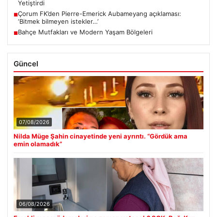
Yetiştirdi
Çorum FK’den Pierre-Emerick Aubameyang açıklaması:
■
‘Bitmek bilmeyen istekler…’
Bahçe Mutfakları ve Modern Yaşam Bölgeleri
■
Güncel
07/08/2026
Nilda Müge Şahin cinayetinde yeni ayrıntı. “Gördük ama
emin olamadık”
06/08/2026