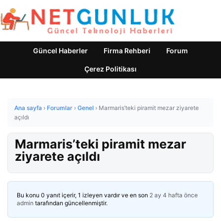
Güncel Haberler
Firma Rehberi
Forum
Çerez Politikası
Ana sayfa
›
Forumlar
›
Genel
›
Marmaris’teki piramit mezar ziyarete
açıldı
Marmaris’teki piramit mezar
ziyarete açıldı
Bu konu 0 yanıt içerir, 1 izleyen vardır ve en son
2 ay 4 hafta önce
admin
tarafından güncellenmiştir.