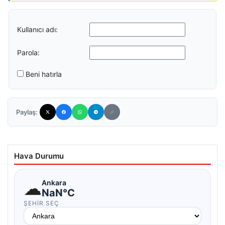
Kullanıcı adı:
Parola:
Beni hatırla
Paylaş:
Hava Durumu
☁
Ankara
NaN°C
ŞEHIR SEÇ