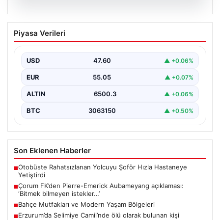
05.08.2026
Çorum FK’den Pierre-Emerick
Piyasa Verileri
Aubameyang açıklaması: ‘Bitmek
bilmeyen istekler…’
USD
47.60
▲ +0.06%
EUR
55.05
▲ +0.07%
ALTIN
6500.3
▲ +0.06%
BTC
3063150
▲ +0.50%
Son Eklenen Haberler
Otobüste Rahatsızlanan Yolcuyu Şoför Hızla Hastaneye
■
Yetiştirdi
Çorum FK’den Pierre-Emerick Aubameyang açıklaması:
■
‘Bitmek bilmeyen istekler…’
Bahçe Mutfakları ve Modern Yaşam Bölgeleri
■
Erzurum’da Selimiye Camii’nde ölü olarak bulunan kişi
■