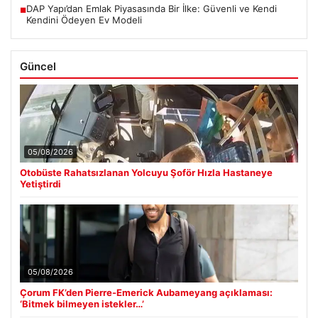
DAP Yapı’dan Emlak Piyasasında Bir İlke: Güvenli ve Kendi
■
Kendini Ödeyen Ev Modeli
Güncel
05/08/2026
Otobüste Rahatsızlanan Yolcuyu Şoför Hızla Hastaneye
Yetiştirdi
05/08/2026
Çorum FK’den Pierre-Emerick Aubameyang açıklaması:
‘Bitmek bilmeyen istekler…’