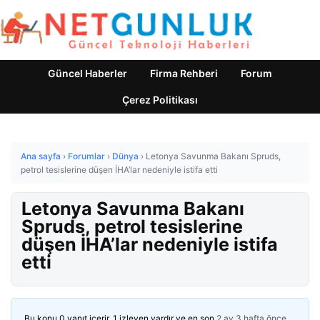
Güncel Haberler
Firma Rehberi
Forum
Çerez Politikası
Ana sayfa
›
Forumlar
›
Dünya
›
Letonya Savunma Bakanı Spruds,
petrol tesislerine düşen İHA’lar nedeniyle istifa etti
Letonya Savunma Bakanı
Spruds, petrol tesislerine
düşen İHA’lar nedeniyle istifa
etti
Bu konu 0 yanıt içerir, 1 izleyen vardır ve en son
2 ay 3 hafta önce