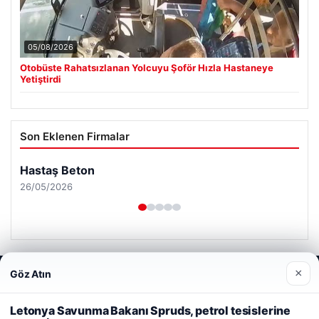
05/08/2026
Otobüste Rahatsızlanan Yolcuyu Şoför Hızla Hastaneye
Yetiştirdi
Son Eklenen Firmalar
×
Göz Atın
Web sitemizi nasıl kullandığınızı daha iyi anlayabilmek,
deneyiminizi kişiselleştirmek ve geliştirmek amacıyla çerezler
kullanıyoruz.
Çerez Politikamız
Letonya Savunma Bakanı Spruds, petrol tesislerine