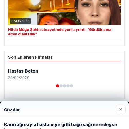
07/08/2026
Nilda Müge Şahin cinayetinde yeni ayrıntı. “Gördük ama
emin olamadık”
Son Eklenen Firmalar
×
Göz Atın
Web sitemizi nasıl kullandığınızı daha iyi anlayabilmek,
deneyiminizi kişiselleştirmek ve geliştirmek amacıyla çerezler
kullanıyoruz.
Çerez Politikamız
Karın ağrısıyla hastaneye gitti bağırsağı neredeyse