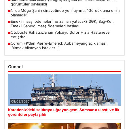
■
görüntüler paylaşıldı
Nilda Müge Şahin cinayetinde yeni ayrıntı. “Gördük ama emin
■
olamadık”
Emekli maaşı ödemeleri ne zaman yatacak? SGK, Bağ-Kur,
■
Emekli Sandığı maaş ödemeleri başladı
Otobüste Rahatsızlanan Yolcuyu Şoför Hızla Hastaneye
■
Yetiştirdi
Çorum FK’den Pierre-Emerick Aubameyang açıklaması:
■
‘Bitmek bilmeyen istekler…’
Güncel
08/08/2026
Karadeniz’deki saldırıya uğrayan gemi Samsun’a ulaştı ve ilk
görüntüler paylaşıldı