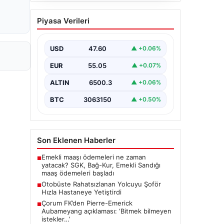
Bahçe Mutfakları ve
Piyasa Verileri
Modern Yaşam Bölgeleri
Doğal hava yaşamı günümüzde
önemli bir dönüşüm sürdürmektedir.
USD
47.60
▲ +0.06%
Baştan başa lüks evlerde ikamet
eden…
EUR
55.05
▲ +0.07%
ALTIN
6500.3
▲ +0.06%
BTC
3063150
▲ +0.50%
Son Eklenen Haberler
Emekli maaşı ödemeleri ne zaman
■
yatacak? SGK, Bağ-Kur, Emekli Sandığı
maaş ödemeleri başladı
Otobüste Rahatsızlanan Yolcuyu Şoför
■
Hızla Hastaneye Yetiştirdi
Çorum FK’den Pierre-Emerick
■
Aubameyang açıklaması: ‘Bitmek bilmeyen
istekler…’