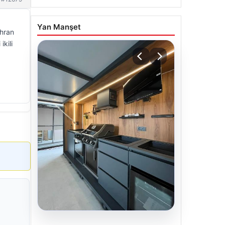
Yan Manşet
ahran
kili
04.08.2026