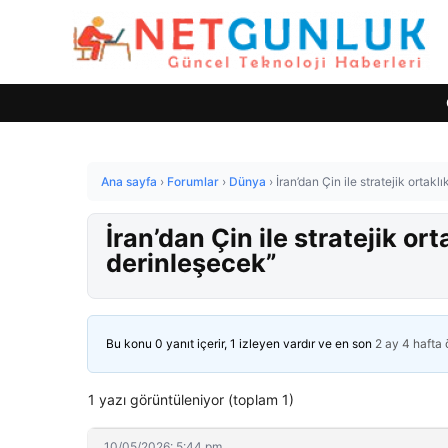
Ana sayfa
›
Forumlar
›
Dünya
›
İran’dan Çin ile stratejik ortakl
İran’dan Çin ile stratejik ort
derinleşecek”
Bu konu 0 yanıt içerir, 1 izleyen vardır ve en son
2 ay 4 hafta
1 yazı görüntüleniyor (toplam 1)
10/05/2026: 5:44 pm