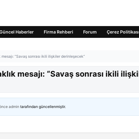
Güncel Haberler
Firma Rehberi
Forum
Çerez Politikas
ık mesajı: “Savaş sonrası ikili ilişkiler derinleşecek”
aklık mesajı: “Savaş sonrası ikili ilişki
 önce
admin
tarafından güncellenmiştir.