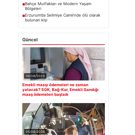
Bahçe Mutfakları ve Modern Yaşam
■
Bölgeleri
Erzurum’da Selimiye Camii’nde ölü olarak
■
bulunan kişi
Güncel
06/08/2026
Emekli maaşı ödemeleri ne zaman
yatacak? SGK, Bağ-Kur, Emekli Sandığı
maaş ödemeleri başladı
05/08/2026