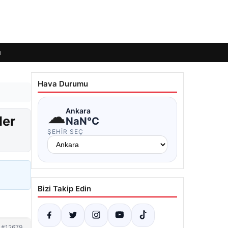
ı
Hava Durumu
☁
Ankara
ler
NaN°C
ŞEHIR SEÇ
Bizi Takip Edin
#12679