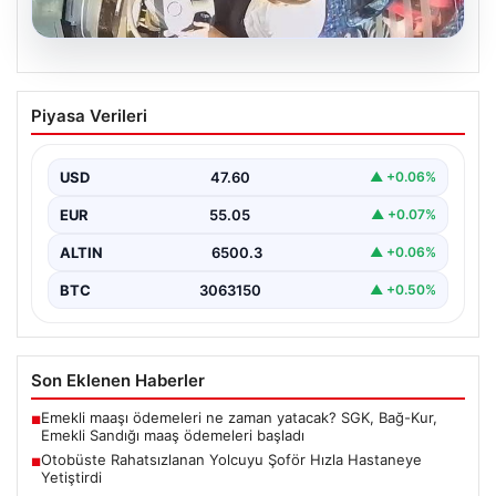
05.08.2026
Otobüste Rahatsızlanan Yolcuyu Şoför
Piyasa Verileri
Hızla Hastaneye Yetiştirdi
Trabzon’un Trabzon'un çeşitli ilçelerinde günlük
ulaşımın yoğun olarak sağlandığı halk otobüslerinde,
USD
47.60
▲ +0.06%
zaman zaman acil…
EUR
55.05
▲ +0.07%
ALTIN
6500.3
▲ +0.06%
BTC
3063150
▲ +0.50%
Son Eklenen Haberler
Emekli maaşı ödemeleri ne zaman yatacak? SGK, Bağ-Kur,
■
Emekli Sandığı maaş ödemeleri başladı
Otobüste Rahatsızlanan Yolcuyu Şoför Hızla Hastaneye
■
Yetiştirdi