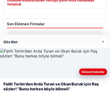
Otobüste Rahatsızlanan Yolcuyu Şoför Hızla Hastaneye
Yetiştirdi
Son Eklenen Firmalar
Enes Kaplan Avukatlık Bürosu
28/04/2026
×
Göz Atın
Web sitemizi nasıl kullandığınızı daha iyi anlayabilmek,
Güncel Haberler
deneyiminizi kişiselleştirmek ve geliştirmek amacıyla çerezler
© 2026 Net Günlük | Günlük Haber
kullanıyoruz.
Çerez Politikamız
Fatih Terim’den Arda Turan ve Okan Buruk için flaş
sözler! “Bunu herkes böyle bilmeli”
Reddet
Kabul Et
o