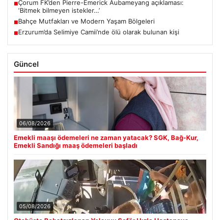
Çorum FK’den Pierre-Emerick Aubameyang açıklaması:
■
‘Bitmek bilmeyen istekler…’
Bahçe Mutfakları ve Modern Yaşam Bölgeleri
■
Erzurum’da Selimiye Camii’nde ölü olarak bulunan kişi
■
Güncel
06/08/2026
Emekli maaşı ödemeleri ne zaman yatacak? SGK, Bağ-Kur,
Emekli Sandığı maaş ödemeleri başladı
05/08/2026