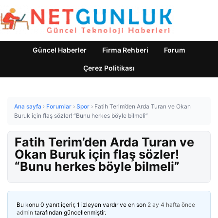
Güncel Haberler
Firma Rehberi
Forum
Çerez Politikası
Ana sayfa
›
Forumlar
›
Spor
›
Fatih Terim’den Arda Turan ve Okan
Buruk için flaş sözler! “Bunu herkes böyle bilmeli”
Fatih Terim’den Arda Turan ve
Okan Buruk için flaş sözler!
“Bunu herkes böyle bilmeli”
Bu konu 0 yanıt içerir, 1 izleyen vardır ve en son
2 ay 4 hafta önce
admin
tarafından güncellenmiştir.