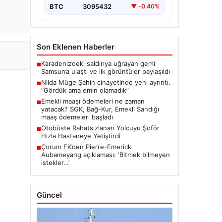
BTC
3095432
▼ -0.40%
Son Eklenen Haberler
Karadeniz’deki saldırıya uğrayan gemi
■
Samsun’a ulaştı ve ilk görüntüler paylaşıldı
Nilda Müge Şahin cinayetinde yeni ayrıntı.
■
“Gördük ama emin olamadık”
Emekli maaşı ödemeleri ne zaman
■
yatacak? SGK, Bağ-Kur, Emekli Sandığı
maaş ödemeleri başladı
Otobüste Rahatsızlanan Yolcuyu Şoför
■
Hızla Hastaneye Yetiştirdi
Çorum FK’den Pierre-Emerick
■
Aubameyang açıklaması: ‘Bitmek bilmeyen
istekler…’
Güncel