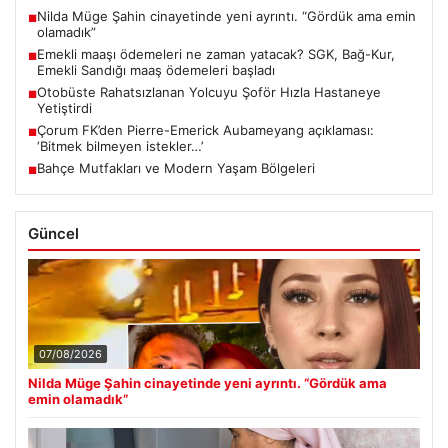
Nilda Müge Şahin cinayetinde yeni ayrıntı. “Gördük ama emin
■
olamadık”
Emekli maaşı ödemeleri ne zaman yatacak? SGK, Bağ-Kur,
■
Emekli Sandığı maaş ödemeleri başladı
Otobüste Rahatsızlanan Yolcuyu Şoför Hızla Hastaneye
■
Yetiştirdi
Çorum FK’den Pierre-Emerick Aubameyang açıklaması:
■
‘Bitmek bilmeyen istekler…’
Bahçe Mutfakları ve Modern Yaşam Bölgeleri
■
Güncel
07/08/2026
Nilda Müge Şahin cinayetinde yeni ayrıntı. “Gördük ama
emin olamadık”