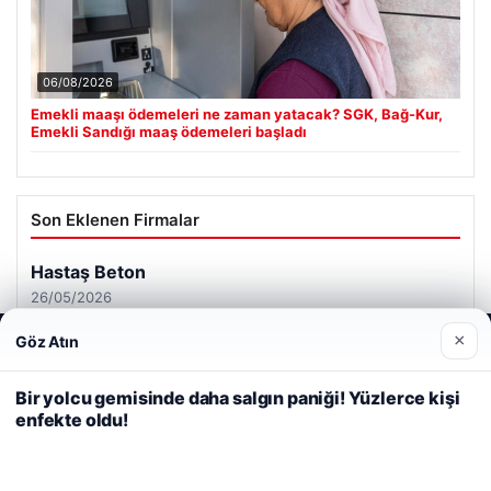
06/08/2026
Emekli maaşı ödemeleri ne zaman yatacak? SGK, Bağ-Kur,
Emekli Sandığı maaş ödemeleri başladı
Son Eklenen Firmalar
×
Göz Atın
Web sitemizi nasıl kullandığınızı daha iyi anlayabilmek,
deneyiminizi kişiselleştirmek ve geliştirmek amacıyla çerezler
kullanıyoruz.
Çerez Politikamız
Bir yolcu gemisinde daha salgın paniği! Yüzlerce kişi
enfekte oldu!
Reddet
Kabul Et