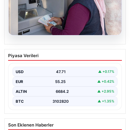
06.08.2026
Emekli maaşı ödemeleri ne zaman
Piyasa Verileri
yatacak? SGK, Bağ-Kur, Emekli Sandığı
maaş ödemeleri başladı
USD
47.71
▲ +0.17%
EUR
55.25
▲ +0.42%
ALTIN
6684.2
▲ +2.95%
BTC
3102820
▲ +1.35%
Son Eklenen Haberler