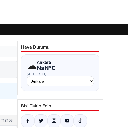
ı
Hava Durumu
☁
Ankara
NaN°C
ŞEHIR SEÇ
Bizi Takip Edin
#13195