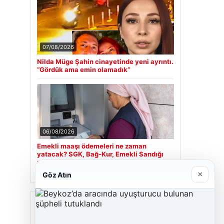
07/08/2026
Nilda Müge Şahin cinayetinde yeni ayrıntı.
“Gördük ama emin olamadık”
06/08/2026
Emekli maaşı ödemeleri ne zaman
yatacak? SGK, Bağ-Kur, Emekli Sandığı
maaş ödemeleri başladı
×
Göz Atın
Son Eklenen Firmalar