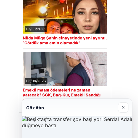
07/08/2026
Nilda Müge Şahin cinayetinde yeni ayrıntı.
“Gördük ama emin olamadık”
06/08/2026
Emekli maaşı ödemeleri ne zaman
yatacak? SGK, Bağ-Kur, Emekli Sandığı
maaş ödemeleri başladı
×
Göz Atın
Son Eklenen Firmalar