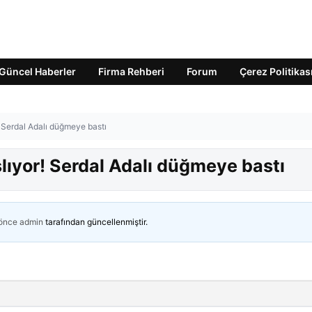
Güncel Haberler
Firma Rehberi
Forum
Çerez Politikas
! Serdal Adalı düğmeye bastı
şlıyor! Serdal Adalı düğmeye bastı
 önce
admin
tarafından güncellenmiştir.