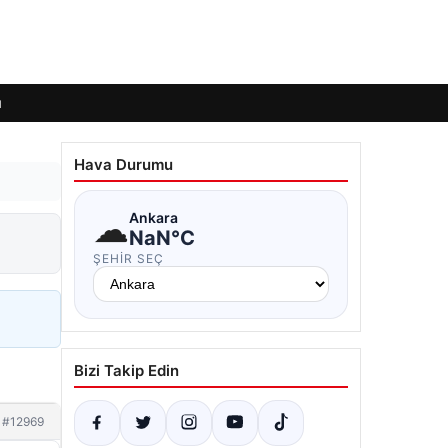
ı
Hava Durumu
☁
Ankara
NaN°C
ŞEHIR SEÇ
Bizi Takip Edin
#12969