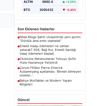
ALTIN
6660.6
▲ +2.59%
BTC
3095432
▼ -0.40%
Son Eklenen Haberler
Nilda Müge Şahin cinayetinde yeni ayrıntı.
■
“Gördük ama emin olamadık”
Emekli maaşı ödemeleri ne zaman
■
yatacak? SGK, Bağ-Kur, Emekli Sandığı
maaş ödemeleri başladı
Otobüste Rahatsızlanan Yolcuyu Şoför
■
Hızla Hastaneye Yetiştirdi
Çorum FK’den Pierre-Emerick
■
Aubameyang açıklaması: ‘Bitmek bilmeyen
istekler…’
Bahçe Mutfakları ve Modern Yaşam
■
Bölgeleri
Güncel