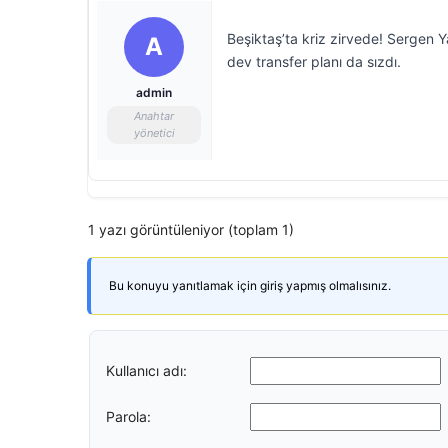
Beşiktaş’ta kriz zirvede! Sergen Yal
A
dev transfer planı da sızdı.
admin
Anahtar
yönetici
1 yazı görüntüleniyor (toplam 1)
Bu konuyu yanıtlamak için giriş yapmış olmalısınız.
Kullanıcı adı:
Parola: