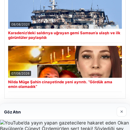
08/08/2026
Karadeniz’deki saldırıya uğrayan gemi Samsun’a ulaştı ve ilk
görüntüler paylaşıldı
07/08/2026
Nilda Müge Şahin cinayetinde yeni ayrıntı. “Gördük ama
emin olamadık”
Son Eklenen Firmalar
×
Göz Atın
Enes Kaplan Avukatlık Bürosu