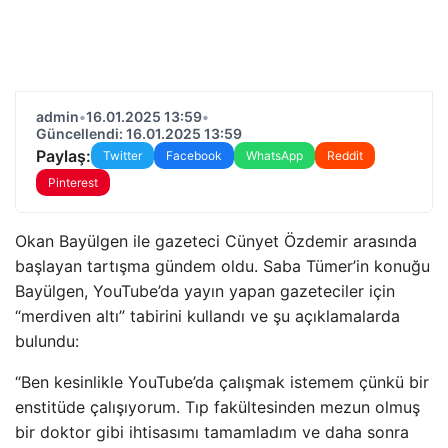
admin
•
16.01.2025 13:59
•
Güncellendi: 16.01.2025 13:59
Paylaş:
Twitter
Facebook
WhatsApp
Reddit
Pinterest
Okan Bayülgen ile gazeteci Cünyet Özdemir arasında
başlayan tartışma gündem oldu. Saba Tümer’in konuğu
Bayülgen, YouTube’da yayın yapan gazeteciler için
“merdiven altı” tabirini kullandı ve şu açıklamalarda
bulundu:
“Ben kesinlikle YouTube’da çalışmak istemem çünkü bir
enstitüde çalışıyorum. Tıp fakültesinden mezun olmuş
bir doktor gibi ihtisasımı tamamladım ve daha sonra