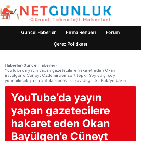
Güncel Haberler
Firma Rehberi
Forum
Çerez Politikası
Haberler
›
Güncel Haberler
›
YouTube’da yayın yapan gazetecilere hakaret eden Okan
Bayülgen’e Cüneyt Özdemir’den sert tepki! Söylediği şey
yenebilecek ya da yutulabilecek bir şey değil: Şu Kuki’ye bakın.
YouTube’da yayın
yapan gazetecilere
hakaret eden Okan
Bayülgen’e Cüneyt