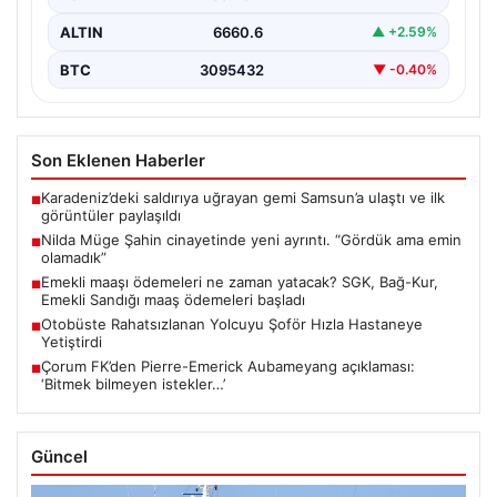
ALTIN
6660.6
▲ +2.59%
BTC
3095432
▼ -0.40%
Son Eklenen Haberler
Karadeniz’deki saldırıya uğrayan gemi Samsun’a ulaştı ve ilk
■
görüntüler paylaşıldı
Nilda Müge Şahin cinayetinde yeni ayrıntı. “Gördük ama emin
■
olamadık”
Emekli maaşı ödemeleri ne zaman yatacak? SGK, Bağ-Kur,
■
Emekli Sandığı maaş ödemeleri başladı
Otobüste Rahatsızlanan Yolcuyu Şoför Hızla Hastaneye
■
Yetiştirdi
Çorum FK’den Pierre-Emerick Aubameyang açıklaması:
■
‘Bitmek bilmeyen istekler…’
Güncel