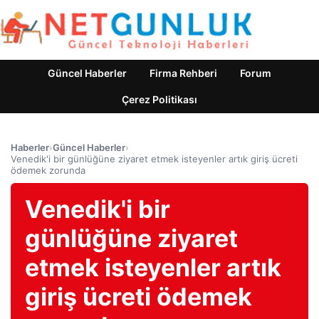
Güncel Haberler
Firma Rehberi
Forum
Çerez Politikası
Haberler
›
Güncel Haberler
›
Venedik'i bir günlüğüne ziyaret etmek isteyenler artık giriş ücreti
ödemek zorunda
Venedik'i bir
günlüğüne ziyaret
etmek isteyenler artık
giriş ücreti ödemek