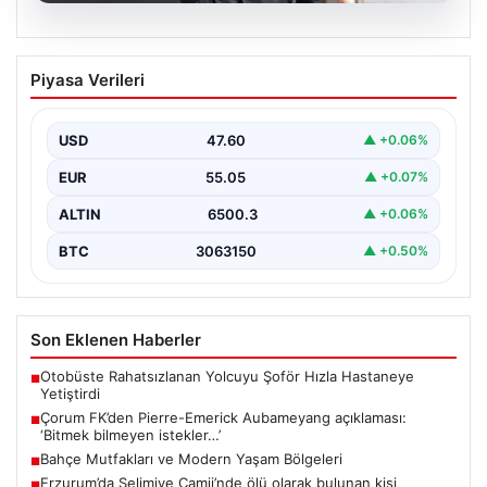
05.08.2026
Çorum FK’den Pierre-Emerick
Piyasa Verileri
Aubameyang açıklaması: ‘Bitmek
bilmeyen istekler…’
USD
47.60
▲ +0.06%
EUR
55.05
▲ +0.07%
ALTIN
6500.3
▲ +0.06%
BTC
3063150
▲ +0.50%
Son Eklenen Haberler
Otobüste Rahatsızlanan Yolcuyu Şoför Hızla Hastaneye
■
Yetiştirdi
Çorum FK’den Pierre-Emerick Aubameyang açıklaması:
■
‘Bitmek bilmeyen istekler…’
Bahçe Mutfakları ve Modern Yaşam Bölgeleri
■
Erzurum’da Selimiye Camii’nde ölü olarak bulunan kişi
■