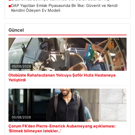
DAP Yapı’dan Emlak Piyasasında Bir İlke: Güvenli ve Kendi
■
Kendini Ödeyen Ev Modeli
Güncel
05/08/2026
Otobüste Rahatsızlanan Yolcuyu Şoför Hızla Hastaneye
Yetiştirdi
05/08/2026
Çorum FK’den Pierre-Emerick Aubameyang açıklaması:
‘Bitmek bilmeyen istekler…’