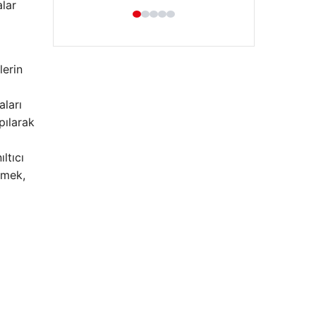
alar
lerin
aları
pılarak
ltıcı
Enes Kaplan Avukatlık Bürosu
tmek,
28/04/2026