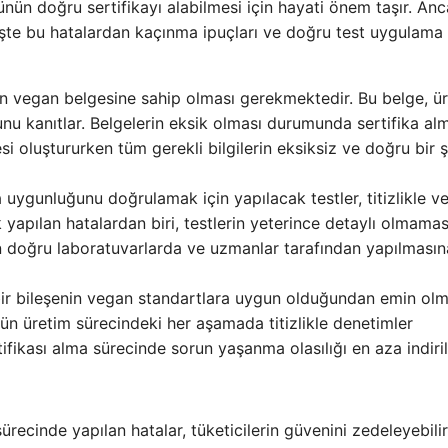
nün doğru sertifikayı alabilmesi için hayati önem taşır. An
İşte bu hatalardan kaçınma ipuçları ve doğru test uygulama
n vegan belgesine sahip olması gerekmektedir. Bu belge, ü
nu kanıtlar. Belgelerin eksik olması durumunda sertifika al
si oluştururken tüm gerekli bilgilerin eksiksiz ve doğru bir 
 uygunluğunu doğrulamak için yapılacak testler, titizlikle v
k yapılan hatalardan biri, testlerin yeterince detaylı olmama
rin doğru laboratuvarlarda ve uzmanlar tarafından yapılması
bir bileşenin vegan standartlara uygun olduğundan emin olm
ünün üretim sürecindeki her aşamada titizlikle denetimler
ifikası alma sürecinde sorun yaşanma olasılığı en aza indirili
recinde yapılan hatalar, tüketicilerin güvenini zedeleyebili