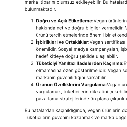
marka itibarını olumsuz etkileyebilir. Bu hatala
bulunmaktadır.
Doğru ve Açık Etiketleme:
Vegan ürünlerin 
hakkında net ve doğru bilgiler vermelidir. V
ürünü tercih etmelerinde önemli bir etkendi
İşbirlikleri ve Ortaklıklar:
Vegan sertifikası 
önemlidir. Sosyal medya kampanyaları, işbirl
hedef kitleye doğru şekilde ulaşılabilir.
Tüketiciyi Yanıltıcı İfadelerden Kaçınma:
E
olmamasına özen gösterilmelidir. Vegan se
markanın güvenilirliğini sarsabilir.
Ürünün Özelliklerini Vurgulama:
Vegan ürü
vurgulamak, tüketicilerin dikkatini çekebili
pazarlama stratejilerinde ön plana çıkarılma
Bu hatalardan kaçınıldığında, vegan ürünlerin 
Tüketicilerin güvenini kazanmak ve marka değerin