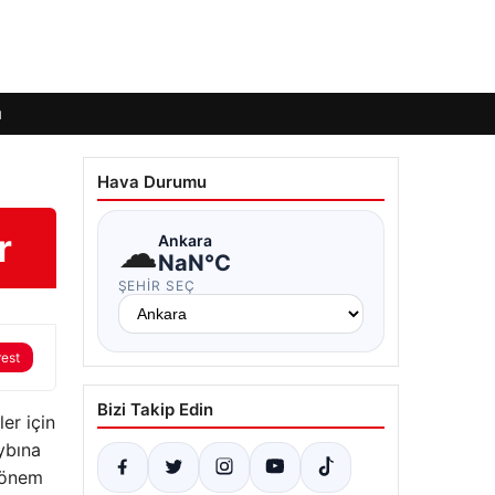
ı
Hava Durumu
r
☁
Ankara
NaN°C
ŞEHIR SEÇ
rest
Bizi Takip Edin
er için
ybına
k önem