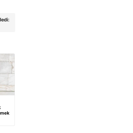
ledi:
k
tmek