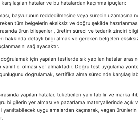
a karşılaşılan hatalar ve bu hatalardan kaçınma ipuçları:
 olması, başvurunun reddedilmesine veya sürecin uzamasına 
reken tüm belgelerin eksiksiz ve doğru şekilde hazırlanmas
sında ürün bileşenleri, üretim süreci ve tedarik zinciri bilgi
 hakkında detaylı bilgi almak ve gereken belgeleri eksiksi
uçlanmasını sağlayacaktır.
doğrulamak için yapılan testlerde sık yapılan hatalar arası
a yanıltıcı olması yer almaktadır. Doğru test uygulama yönt
ygunluğunu doğrulamak, sertifika alma sürecinde karşılaşıla
asında yapılan hatalar, tüketicileri yanıltabilir ve marka iti
oğru bilgilerin yer alması ve pazarlama materyallerinde açık 
iyi yanıltabilecek uygulamalardan kaçınarak, vegan ürünleri
r.