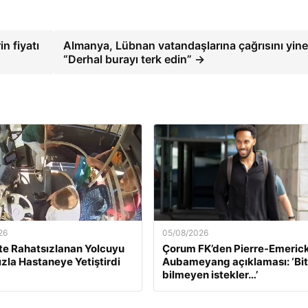
in fiyatı
Almanya, Lübnan vatandaşlarına çağrısını yine
“Derhal burayı terk edin” →
26
05/08/2026
e Rahatsızlanan Yolcuyu
Çorum FK’den Pierre-Emeric
ızla Hastaneye Yetiştirdi
Aubameyang açıklaması: ‘Bi
bilmeyen istekler…’