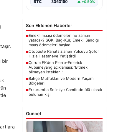
BTC
3063150
▲ +0.50%
Son Eklenen Haberler
i
Emekli maaşı ödemeleri ne zaman
■
yatacak? SGK, Bağ-Kur, Emekli Sandığı
maaş ödemeleri başladı
aşır.
Otobüste Rahatsızlanan Yolcuyu Şoför
■
Hızla Hastaneye Yetiştirdi
 bir
Çorum FK’den Pierre-Emerick
■
Aubameyang açıklaması: ‘Bitmek
bilmeyen istekler…’
Bahçe Mutfakları ve Modern Yaşam
■
ük
Bölgeleri
rün
Erzurum’da Selimiye Camii’nde ölü olarak
■
bulunan kişi
tle
Güncel
artlara