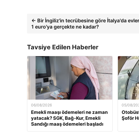
← Bir İngiliz'in tecrübesine göre İtalya'da evler
1 euro'ya gerçekte ne kadar?
Tavsiye Edilen Haberler
06/08/2026
05/08/20
Emekli maaşı ödemeleri ne zaman
Otobüst
yatacak? SGK, Bağ-Kur, Emekli
Şoför H
Sandığı maaş ödemeleri başladı