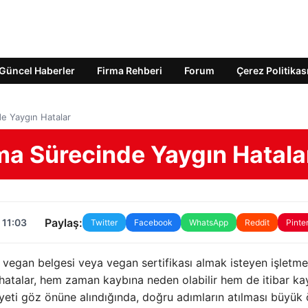
Güncel Haberler
Firma Rehberi
Forum
Çerez Politikas
de Yaygın Hatalar
ma Sürecinde Yaygın Hatala
Paylaş:
 11:03
Twitter
Facebook
WhatsApp
Reddit
Pinte
vegan belgesi veya vegan sertifikası almak isteyen işletmel
 hatalar, hem zaman kaybına neden olabilir hem de itibar ka
asiyeti göz önüne alındığında, doğru adımların atılması büyü