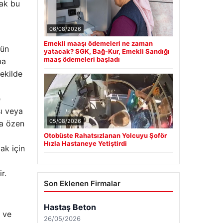
cak bu
06/08/2026
Emekli maaşı ödemeleri ne zaman
rün
yatacak? SGK, Bağ-Kur, Emekli Sandığı
maaş ödemeleri başladı
ma
şekilde
e
sı veya
05/08/2026
na özen
Otobüste Rahatsızlanan Yolcuyu Şoför
Hızla Hastaneye Yetiştirdi
ak için
r.
Son Eklenen Firmalar
r ve