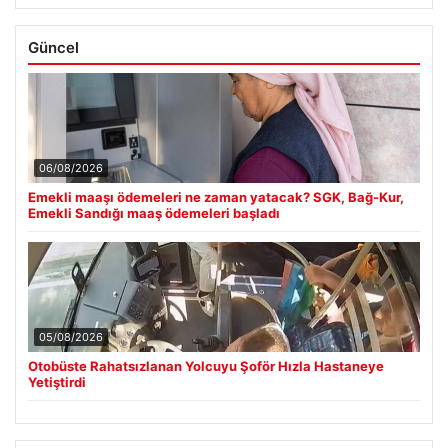
Güncel
06/08/2026
Emekli maaşı ödemeleri ne zaman yatacak? SGK, Bağ-Kur,
Emekli Sandığı maaş ödemeleri başladı
05/08/2026
Otobüste Rahatsızlanan Yolcuyu Şoför Hızla Hastaneye
Yetiştirdi