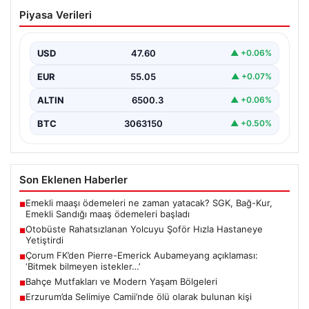
Otobüste Rahatsızlanan Yolcuyu Şoför
Piyasa Verileri
Hızla Hastaneye Yetiştirdi
Trabzon’un Trabzon’un çeşitli ilçelerinde günlük ulaşımın
yoğun olarak sağlandığı halk otobüslerinde, zaman
USD
47.60
▲ +0.06%
zaman acil…
EUR
55.05
▲ +0.07%
ALTIN
6500.3
▲ +0.06%
BTC
3063150
▲ +0.50%
Son Eklenen Haberler
Emekli maaşı ödemeleri ne zaman yatacak? SGK, Bağ-Kur,
■
Emekli Sandığı maaş ödemeleri başladı
Otobüste Rahatsızlanan Yolcuyu Şoför Hızla Hastaneye
■
Yetiştirdi
Çorum FK’den Pierre-Emerick Aubameyang açıklaması:
■
‘Bitmek bilmeyen istekler…’
Bahçe Mutfakları ve Modern Yaşam Bölgeleri
■
Erzurum’da Selimiye Camii’nde ölü olarak bulunan kişi
■