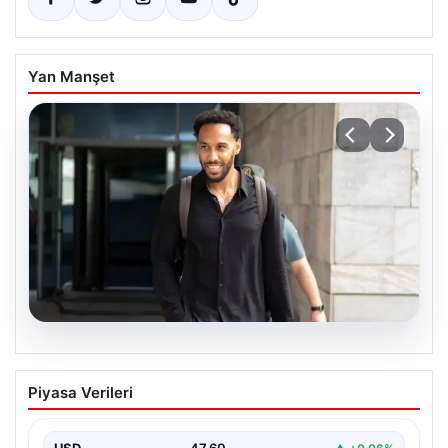
Yan Manşet
05.08.2026
Çorum FK’den Pierre-Emerick
Piyasa Verileri
Aubameyang açıklaması: ‘Bitmek
bilmeyen istekler…’