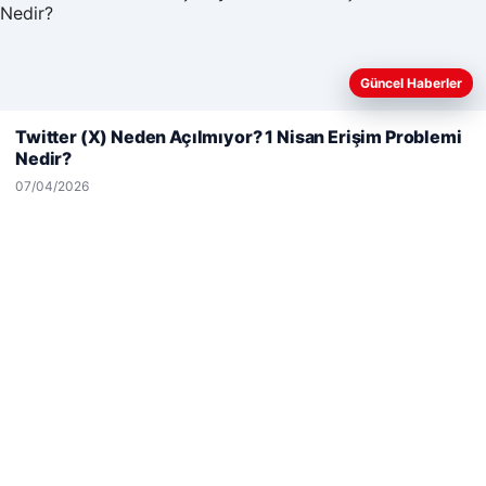
28/04/2026
Güncel Haberler
Web sitemizi nasıl kullandığınızı daha iyi anlayabilmek,
deneyiminizi kişiselleştirmek ve geliştirmek amacıyla çerezler
Twitter (X) Neden Açılmıyor? 1 Nisan Erişim Problemi
kullanıyoruz.
Çerez Politikamız
Nedir?
Reddet
Kabul Et
© 2026 Net Günlük | Günlük Haber
07/04/2026
etcio