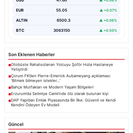
USD
47.60
▲ +0.06%
EUR
55.05
▲ +0.07%
ALTIN
6500.3
▲ +0.06%
BTC
3063150
▲ +0.50%
Son Eklenen Haberler
Otobüste Rahatsızlanan Yolcuyu Şoför Hızla Hastaneye
■
Yetiştirdi
Çorum FK’den Pierre-Emerick Aubameyang açıklaması:
■
‘Bitmek bilmeyen istekler…’
Bahçe Mutfakları ve Modern Yaşam Bölgeleri
■
Erzurum’da Selimiye Camii’nde ölü olarak bulunan kişi
■
DAP Yapı’dan Emlak Piyasasında Bir İlke: Güvenli ve Kendi
■
Kendini Ödeyen Ev Modeli
Güncel