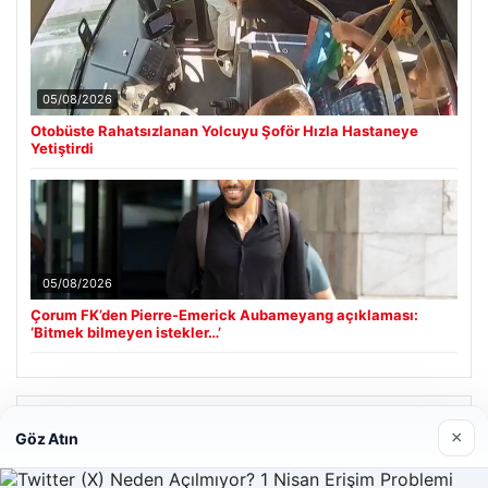
05/08/2026
Otobüste Rahatsızlanan Yolcuyu Şoför Hızla Hastaneye
Yetiştirdi
05/08/2026
Çorum FK’den Pierre-Emerick Aubameyang açıklaması:
‘Bitmek bilmeyen istekler…’
Son Eklenen Firmalar
×
Göz Atın
Enes Kaplan Avukatlık Bürosu