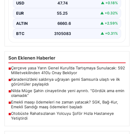
USD
47.74
▲ +0.18%
Karadeniz bölgesinde yaşanan endişe verici olaylar
arasında, Rusya kaynaklı ‘NADEZHDA’ isimli Ro-Ro
EUR
55.25
▲ +0.32%
gemisine gerçekleştirilen…
ALTIN
6660.6
▲ +2.59%
BTC
3105083
▲ +0.31%
Son Eklenen Haberler
Çerçeve yasa Yarın Genel Kurul’da Tartışmaya Sunulacak: 592
■
Milletvekilinden 410’u Onay Bekliyor
Karadeniz’deki saldırıya uğrayan gemi Samsun’a ulaştı ve ilk
■
görüntüler paylaşıldı
Nilda Müge Şahin cinayetinde yeni ayrıntı. “Gördük ama emin
■
olamadık”
Emekli maaşı ödemeleri ne zaman yatacak? SGK, Bağ-Kur,
■
Emekli Sandığı maaş ödemeleri başladı
Otobüste Rahatsızlanan Yolcuyu Şoför Hızla Hastaneye
■
Yetiştirdi