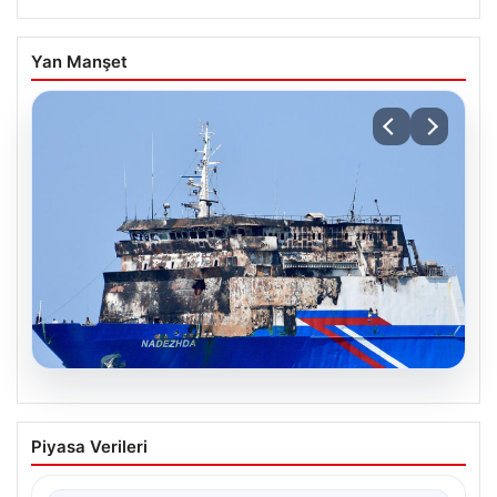
Yan Manşet
08.08.2026
Karadeniz’deki saldırıya uğrayan gemi
Piyasa Verileri
Samsun’a ulaştı ve ilk görüntüler
paylaşıldı