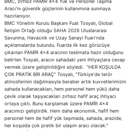
BMC, zırhsız PAMİR 4×4 Yük ve Personel Taşıma
Aracı'nı güvenlik güçlerinin kullanımına sunmaya
hazırlanıyor.
BMC Yönetim Kurulu Başkanı Fuat Tosyalı, Global
İletişim Ortağı olduğu SAHA 2026 Uluslararası
Savunma, Havacılık ve Uzay Sanayi Fuarı'nda
açıklamalarda bulundu. Fuarda ilk kez görücüye
çıkarılan PAMİR 4×4 aracının teslimata hazır olduğunu
belirten Tosyalı, aracın sahadaki yeni ihtiyaçlara cevap
vermek üzere geliştirildiğini söyledi. “HER KOŞULDA
ÇOK PRATİK BİR ARAÇ” Tosyalı, "Türkiye'de terör
atmosferinin dağılmasıyla beraber artık kuvvetlerimizin
sahada kullanacakları, hem personel hem yükü daha
çevik olarak taşıyacakları zırhsız hafif araç ihtiyacı
ortaya çıktı. Bunu karşılamak üzere PAMİR 4×4
aracımızı geliştirdik. Hem daha ekonomik, hafif hem
personel hem de hafif yük taşımada, sahada, arazide,
her koşulda çok pratik bir ulaşım aracı olacak."