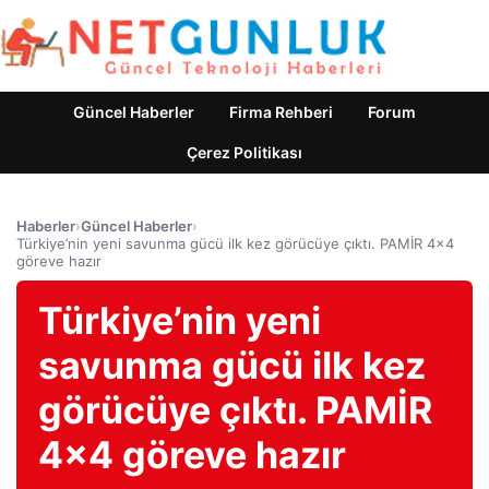
Güncel Haberler
Firma Rehberi
Forum
Çerez Politikası
Haberler
›
Güncel Haberler
›
Türkiye’nin yeni savunma gücü ilk kez görücüye çıktı. PAMİR 4×4
göreve hazır
Türkiye’nin yeni
savunma gücü ilk kez
görücüye çıktı. PAMİR
4×4 göreve hazır