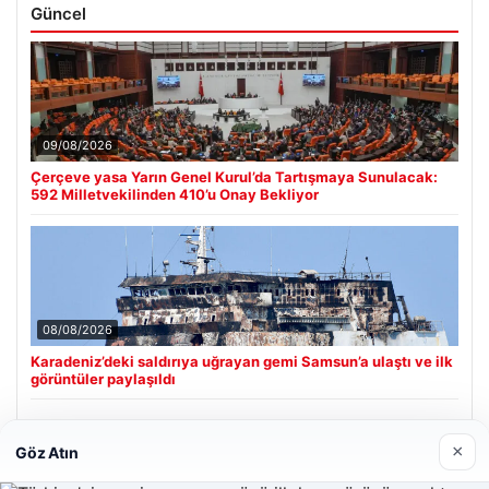
Güncel
09/08/2026
Çerçeve yasa Yarın Genel Kurul’da Tartışmaya Sunulacak:
592 Milletvekilinden 410’u Onay Bekliyor
08/08/2026
Karadeniz’deki saldırıya uğrayan gemi Samsun’a ulaştı ve ilk
görüntüler paylaşıldı
×
Göz Atın
Son Eklenen Firmalar