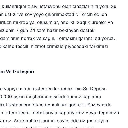
ullandığımız sıvı istasyonu olan cihazların hijyeni, Su
n üst zirve seviyeye çıkarılmaktadır. Tercih edilen
riken mikrobiyal oluşumlar, nitelikli Sağlık ürünler ve
izlenir. 7 gün 24 saat hazır bekleyen destek
r damlanın berrak ve sağlıklı olmasını garanti ediyoruz.
kalite tescilli hizmetlerimizle piyasadaki farkımızı
ımı Ve İzolasyon
 yapıyı harici risklerden korumak için Su Deposu
r. 10.000 aşkın müşterimize sunduğumuz kaplama
trol sistemlerine tam uyumluluk gösterir. Yüzeylerde
 modern tecrit metotlarıyla kapatıyoruz veya deponuzu
riyoruz. Arge politikalarımız sayesinde özgün altyapı