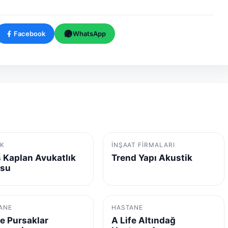
Facebook
WhatsApp
K
İNŞAAT FIRMALARI
 Kaplan Avukatlık
Trend Yapı Akustik
osu
ANE
HASTANE
fe Pursaklar
A Life Altındağ