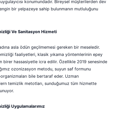
li uygulayıcısı konumundadır. Bireysel müşterilerden dev
zengin bir yelpazeye sahip bulunmanın mutluluğunu
zliği Ve Sanitasyon Hizmeti
ı adına asla ödün geçilmemesi gereken bir meseledir.
izliği faaliyetleri, klasik yıkama yöntemlerinin epey
 birer hassasiyetle icra edilir. Özellikle 2019 senesinde
tığımız ozonizasyon metodu, suyun saf formunu
organizmaları bile bertaraf eder. Uzman
dern temizlik metotları, sunduğumuz tüm hizmette
sunuyor.
mizliği Uygulamalarımız