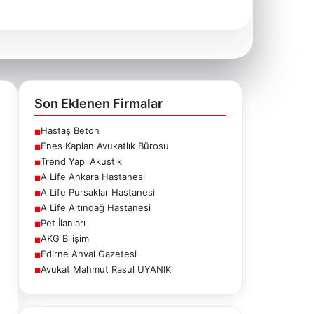
Son Eklenen Firmalar
Hastaş Beton
■
Enes Kaplan Avukatlık Bürosu
■
Trend Yapı Akustik
■
A Life Ankara Hastanesi
■
A Life Pursaklar Hastanesi
■
A Life Altındağ Hastanesi
■
Pet İlanları
■
AKG Bilişim
■
Edirne Ahval Gazetesi
■
Avukat Mahmut Rasul UYANIK
■