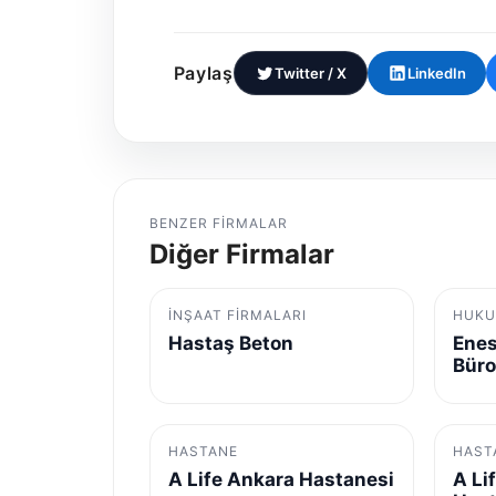
Paylaş
Twitter / X
LinkedIn
BENZER FIRMALAR
Diğer Firmalar
İNŞAAT FIRMALARI
HUKU
Hastaş Beton
Enes
Bür
HASTANE
HAST
A Life Ankara Hastanesi
A Li