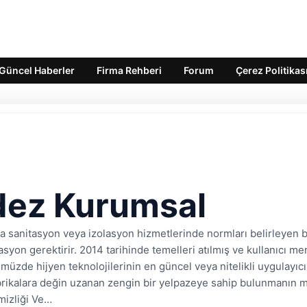
Güncel Haberler
Firma Rehberi
Forum
Çerez Politikas
dez Kurumsal
a sanitasyon veya izolasyon hizmetlerinde normları belirleyen b
asyon gerektirir. 2014 tarihinde temelleri atılmış ve kullanıcı me
müzde hijyen teknolojilerinin en güncel veya nitelikli uygulayı
brikalara değin uzanan zengin bir yelpazeye sahip bulunmanın 
izliği Ve…