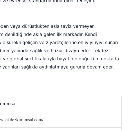
imize evrensel standartlarında birer deneyim
den veya dürüstlükten asla taviz vermeyen
m denildiğinde akla gelen ilk markadır. Kendi
e sürekli gelişen ve ziyaretçilerine en iyiyi iyiyi sunan
r birer yanında sağlık ve huzur dizayn eder. Tekdez
i ve global sertifikalarıyla hayatın olduğu tüm noktada
arınları sağlıkla aydınlatmaya gururla devam eder.
urumsal
ww.tekdezkurumsal.com/