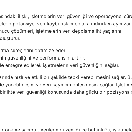
ındaki ilişki, işletmelerin veri güvenliği ve operasyonel süre
melerin potansiyel veri kaybı riskini en aza indirirken aynı z
Sunucu çözümleri, işletmelerin veri depolama ihtiyaçlarını
oluşturur.
ma süreçlerini optimize eder.
in güvenliğini ve performansını artırır.
e entegre edilerek işletmelerin veri güvenliğini sağlar.
arında hızlı ve etkili bir şekilde tepki verebilmesini sağlar. B
e yönetilmesini ve veri kaybının önlenmesini sağlar. İşletmel
 birlikte veri güvenliği konusunda daha güçlü bir pozisyona 
k
bir öneme sahiptir. Verilerin güvenliği ve bütünlüğü, işletmele