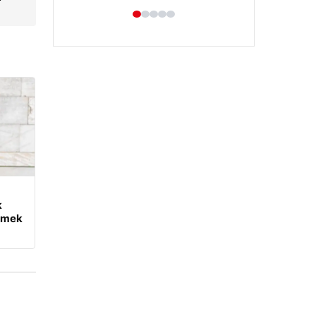
Enes Kaplan Avukatlık Bürosu
28/04/2026
k
tmek