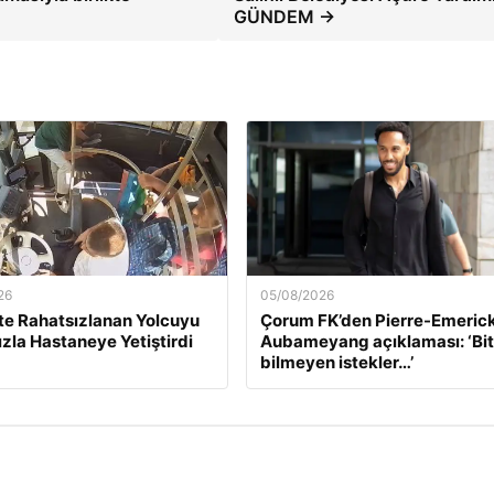
GÜNDEM →
26
05/08/2026
e Rahatsızlanan Yolcuyu
Çorum FK’den Pierre-Emeric
ızla Hastaneye Yetiştirdi
Aubameyang açıklaması: ‘Bi
bilmeyen istekler…’