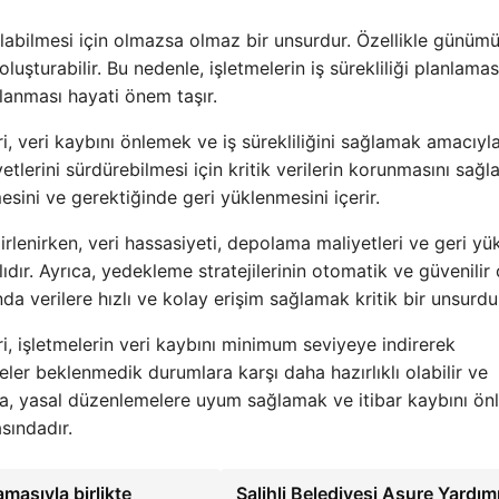
ı olabilmesi için olmazsa olmaz bir unsurdur. Özellikle günüm
 oluşturabilir. Bu nedenle, işletmelerin iş sürekliliği planlamas
lanması hayati önem taşır.
ri, veri kaybını önlemek ve iş sürekliliğini sağlamak amacıyl
iyetlerini sürdürebilmesi için kritik verilerin korunmasını sağla
nmesini ve gerektiğinde geri yüklenmesini içerir.
lirlenirken, veri hassasiyeti, depolama maliyetleri ve geri y
ıdır. Ayrıca, yedekleme stratejilerinin otomatik ve güvenilir
 verilere hızlı ve kolay erişim sağlamak kritik bir unsurdu
ri, işletmelerin veri kaybını minimum seviyeye indirerek
eler beklenmedik durumlara karşı daha hazırlıklı olabilir ve
da, yasal düzenlemelere uyum sağlamak ve itibar kaybını ö
sındadır.
masıyla birlikte
Salihli Belediyesi Aşure Yardımı