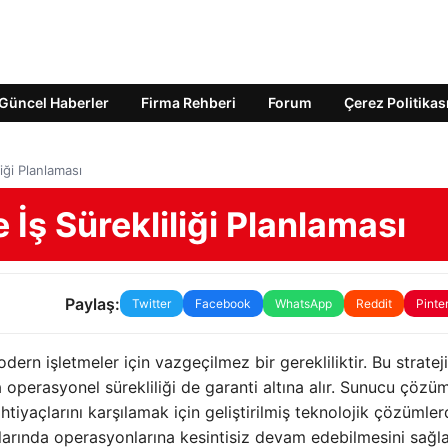
Güncel Haberler
Firma Rehberi
Forum
Çerez Politikas
iği Planlaması
İş Sürekliliği Planlaması
Paylaş:
Twitter
Facebook
WhatsApp
Reddit
Pinte
ern işletmeler için vazgeçilmez bir gerekliliktir. Bu strateji
a operasyonel sürekliliği de garanti altına alır. Sunucu çözüm
tiyaçlarını karşılamak için geliştirilmiş teknolojik çözümlerdi
umlarında operasyonlarına kesintisiz devam edebilmesini sağl