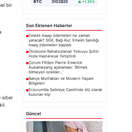
BTC
3102820
▲ +1.35%
el bir
Son Eklenen Haberler
a
Emekli maaşı ödemeleri ne zaman
■
yatacak? SGK, Bağ-Kur, Emekli Sandığı
maaş ödemeleri başladı
Otobüste Rahatsızlanan Yolcuyu Şoför
■
Hızla Hastaneye Yetiştirdi
Çorum FK’den Pierre-Emerick
■
Aubameyang açıklaması: ‘Bitmek
bilmeyen istekler…’
Bahçe Mutfakları ve Modern Yaşam
■
Bölgeleri
Erzurum’da Selimiye Camii’nde ölü olarak
■
bulunan kişi
e siber
kli
Güncel