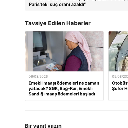
Paris'teki suç oranı azaldı”
Tavsiye Edilen Haberler
06/08/2026
05/08/20
Emekli maaşı ödemeleri ne zaman
Otobüst
yatacak? SGK, Bağ-Kur, Emekli
Şoför H
Sandığı maaş ödemeleri başladı
Bir yanıt yazın