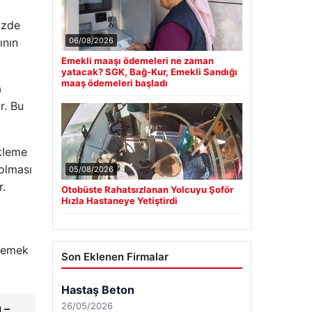
üzde
ının
06/08/2026
Emekli maaşı ödemeleri ne zaman
yatacak? SGK, Bağ-Kur, Emekli Sandığı
maaş ödemeleri başladı
a
r. Bu
ükleme
 olması
05/08/2026
r.
Otobüste Rahatsızlanan Yolcuyu Şoför
Hızla Hastaneye Yetiştirdi
nlemek
Son Eklenen Firmalar
 –