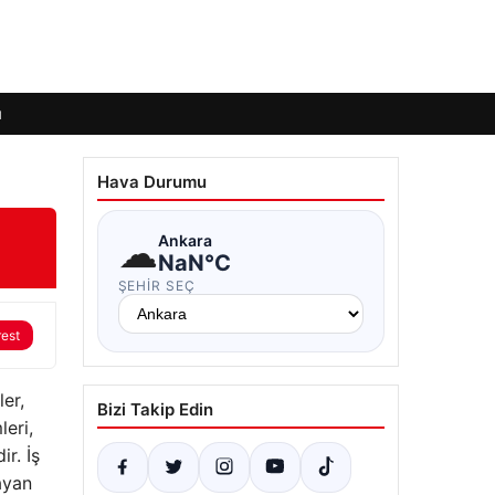
ı
Hava Durumu
☁
Ankara
NaN°C
ŞEHIR SEÇ
rest
ler,
Bizi Takip Edin
leri,
r. İş
ayan