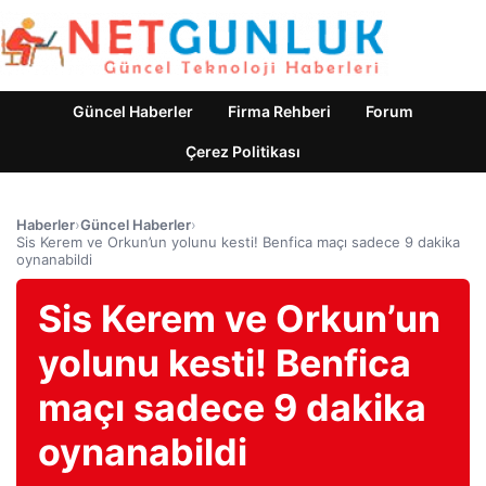
Güncel Haberler
Firma Rehberi
Forum
Çerez Politikası
Haberler
›
Güncel Haberler
›
Sis Kerem ve Orkun’un yolunu kesti! Benfica maçı sadece 9 dakika
oynanabildi
Sis Kerem ve Orkun’un
yolunu kesti! Benfica
maçı sadece 9 dakika
oynanabildi