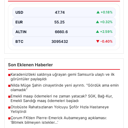
{“title”: “Nilda Müge Şahin Cinayetiyle İlgili Yeni
Gelişmeler ve Detaylar”, “content”: “ İstanbul’un Şişli…
USD
47.74
▲ +0.18%
EUR
55.25
▲ +0.32%
ALTIN
6660.6
▲ +2.59%
BTC
3095432
▼ -0.40%
Son Eklenen Haberler
Karadeniz’deki saldırıya uğrayan gemi Samsun’a ulaştı ve ilk
■
görüntüler paylaşıldı
Nilda Müge Şahin cinayetinde yeni ayrıntı. “Gördük ama emin
■
olamadık”
Emekli maaşı ödemeleri ne zaman yatacak? SGK, Bağ-Kur,
■
Emekli Sandığı maaş ödemeleri başladı
Otobüste Rahatsızlanan Yolcuyu Şoför Hızla Hastaneye
■
Yetiştirdi
Çorum FK’den Pierre-Emerick Aubameyang açıklaması:
■
‘Bitmek bilmeyen istekler…’