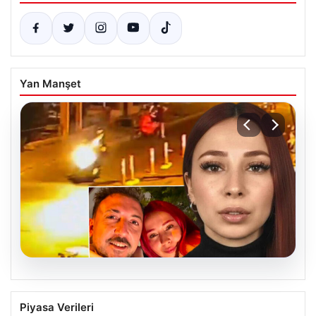
Yan Manşet
07.08.2026
Nilda Müge Şahin cinayetinde yeni
Piyasa Verileri
ayrıntı. “Gördük ama emin olamadık”