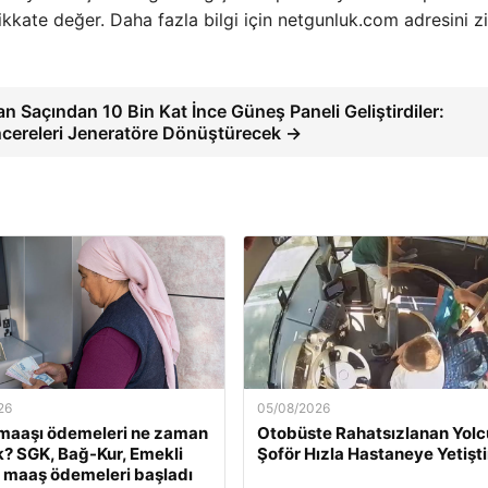
kkate değer. Daha fazla bilgi için netgunluk.com adresini z
an Saçından 10 Bin Kat İnce Güneş Paneli Geliştirdiler:
cereleri Jeneratöre Dönüştürecek →
26
05/08/2026
maaşı ödemeleri ne zaman
Otobüste Rahatsızlanan Yol
? SGK, Bağ-Kur, Emekli
Şoför Hızla Hastaneye Yetişti
 maaş ödemeleri başladı