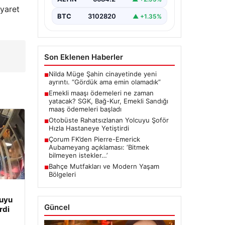
iyaret
BTC
3102820
▲ +1.35%
Son Eklenen Haberler
Nilda Müge Şahin cinayetinde yeni
■
ayrıntı. “Gördük ama emin olamadık”
Emekli maaşı ödemeleri ne zaman
■
yatacak? SGK, Bağ-Kur, Emekli Sandığı
maaş ödemeleri başladı
Otobüste Rahatsızlanan Yolcuyu Şoför
■
Hızla Hastaneye Yetiştirdi
Çorum FK’den Pierre-Emerick
■
Aubameyang açıklaması: ‘Bitmek
bilmeyen istekler…’
Bahçe Mutfakları ve Modern Yaşam
■
Bölgeleri
cuyu
Güncel
rdi