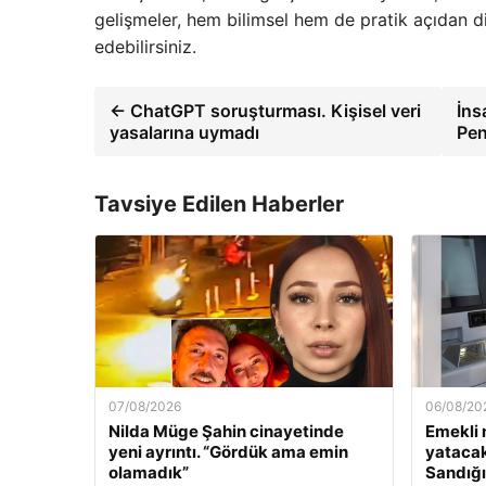
gelişmeler, hem bilimsel hem de pratik açıdan di
edebilirsiniz.
← ChatGPT soruşturması. Kişisel veri
İns
yasalarına uymadı
Pen
Tavsiye Edilen Haberler
07/08/2026
06/08/20
Nilda Müge Şahin cinayetinde
Emekli 
yeni ayrıntı. “Gördük ama emin
yatacak
olamadık”
Sandığı