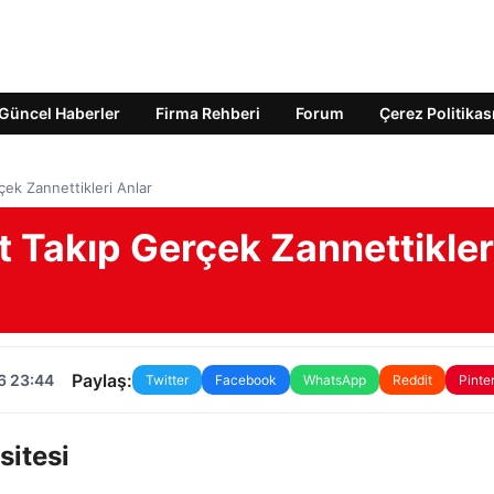
Güncel Haberler
Firma Rehberi
Forum
Çerez Politikas
ek Zannettikleri Anlar
 Takıp Gerçek Zannettikler
Paylaş:
6 23:44
Twitter
Facebook
WhatsApp
Reddit
Pinte
sitesi