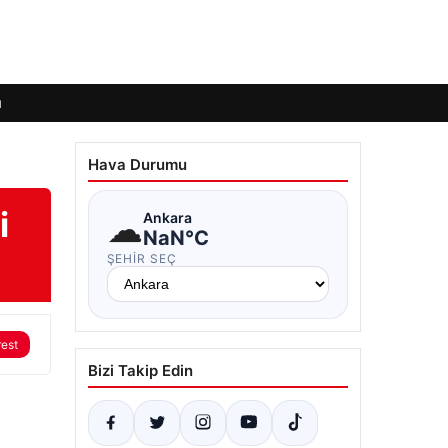
ı
Hava Durumu
i
☁
Ankara
NaN°C
ŞEHIR SEÇ
rest
Bizi Takip Edin