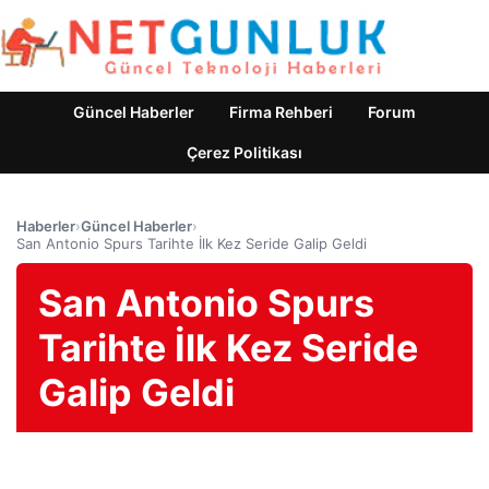
Güncel Haberler
Firma Rehberi
Forum
Çerez Politikası
Haberler
›
Güncel Haberler
›
San Antonio Spurs Tarihte İlk Kez Seride Galip Geldi
San Antonio Spurs
Tarihte İlk Kez Seride
Galip Geldi