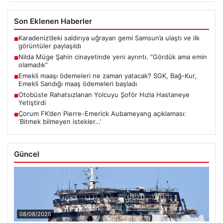
Son Eklenen Haberler
Karadeniz’deki saldırıya uğrayan gemi Samsun’a ulaştı ve ilk
■
görüntüler paylaşıldı
Nilda Müge Şahin cinayetinde yeni ayrıntı. “Gördük ama emin
■
olamadık”
Emekli maaşı ödemeleri ne zaman yatacak? SGK, Bağ-Kur,
■
Emekli Sandığı maaş ödemeleri başladı
Otobüste Rahatsızlanan Yolcuyu Şoför Hızla Hastaneye
■
Yetiştirdi
Çorum FK’den Pierre-Emerick Aubameyang açıklaması:
■
‘Bitmek bilmeyen istekler…’
Güncel
08/08/2026