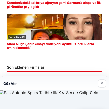
Karadeniz’deki saldırıya uğrayan gemi Samsun’a ulaştı ve ilk
görüntüler paylaşıldı
07/08/2026
Nilda Müge Şahin cinayetinde yeni ayrıntı. “Gördük ama
emin olamadık”
Son Eklenen Firmalar
Enes Kaplan Avukatlık Bürosu
×
Göz Atın
28/04/2026