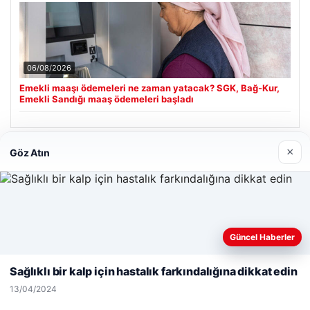
06/08/2026
Emekli maaşı ödemeleri ne zaman yatacak? SGK, Bağ-Kur,
Emekli Sandığı maaş ödemeleri başladı
×
Göz Atın
Son Eklenen Firmalar
Enes Kaplan Avukatlık Bürosu
28/04/2026
Web sitemizi nasıl kullandığınızı daha iyi anlayabilmek,
Güncel Haberler
deneyiminizi kişiselleştirmek ve geliştirmek amacıyla çerezler
kullanıyoruz.
Çerez Politikamız
Sağlıklı bir kalp için hastalık farkındalığına dikkat edin
Reddet
Kabul Et
13/04/2024