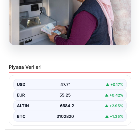
06.08.2026
Emekli maaşı ödemeleri ne zaman
Piyasa Verileri
yatacak? SGK, Bağ-Kur, Emekli Sandığı
maaş ödemeleri başladı
USD
47.71
▲ +0.17%
EUR
55.25
▲ +0.42%
ALTIN
6684.2
▲ +2.95%
BTC
3102820
▲ +1.35%