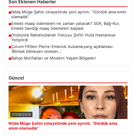
Son Eklenen Haberler
Nilda Müge Şahin cinayetinde yeni ayrıntı. “Gördük ama emin
■
olamadık”
Emekli maaşı ödemeleri ne zaman yatacak? SGK, Bağ-Kur,
■
Emekli Sandığı maaş ödemeleri başladı
Otobüste Rahatsızlanan Yolcuyu Şoför Hızla Hastaneye
■
Yetiştirdi
Çorum FK’den Pierre-Emerick Aubameyang açıklaması:
■
‘Bitmek bilmeyen istekler…’
Bahçe Mutfakları ve Modern Yaşam Bölgeleri
■
Güncel
07/08/2026
Nilda Müge Şahin cinayetinde yeni ayrıntı. “Gördük ama
emin olamadık”