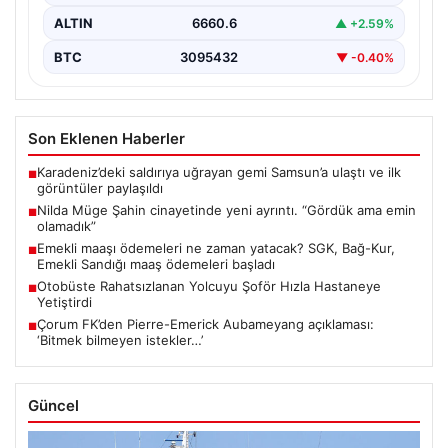
ALTIN
6660.6
▲ +2.59%
BTC
3095432
▼ -0.40%
Son Eklenen Haberler
Karadeniz’deki saldırıya uğrayan gemi Samsun’a ulaştı ve ilk
■
görüntüler paylaşıldı
Nilda Müge Şahin cinayetinde yeni ayrıntı. “Gördük ama emin
■
olamadık”
Emekli maaşı ödemeleri ne zaman yatacak? SGK, Bağ-Kur,
■
Emekli Sandığı maaş ödemeleri başladı
Otobüste Rahatsızlanan Yolcuyu Şoför Hızla Hastaneye
■
Yetiştirdi
Çorum FK’den Pierre-Emerick Aubameyang açıklaması:
■
‘Bitmek bilmeyen istekler…’
Güncel