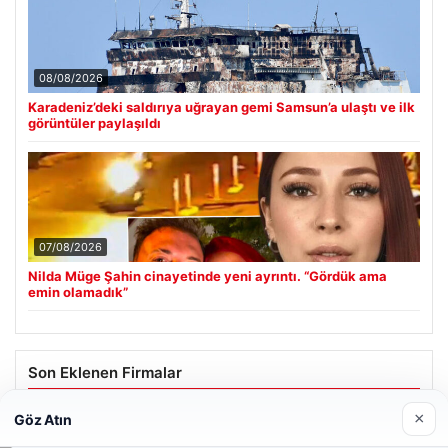
08/08/2026
Karadeniz’deki saldırıya uğrayan gemi Samsun’a ulaştı ve ilk
görüntüler paylaşıldı
07/08/2026
Nilda Müge Şahin cinayetinde yeni ayrıntı. “Gördük ama
emin olamadık”
Son Eklenen Firmalar
×
Enes Kaplan Avukatlık Bürosu
Göz Atın
28/04/2026