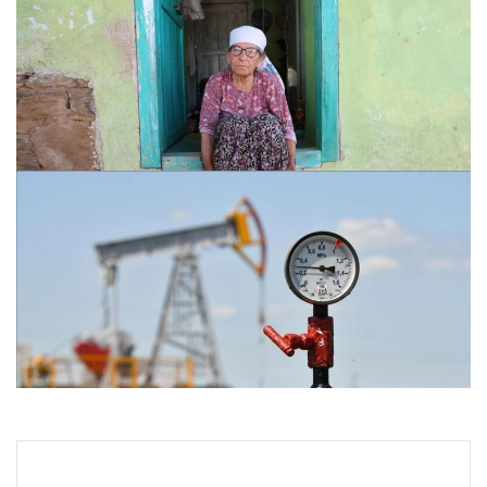
Ümmü nine yıllardır tuvalet ve banyoya hasret yaşıyor.
Utandığı için misafir kabul etmiyor
27.07.2026 09:43
Petrol fiyatları 25 Mayıs: Petrol fiyatları düştü mü, ne
kadar oldu? Brent petrol varil fiyatı ne kadar?