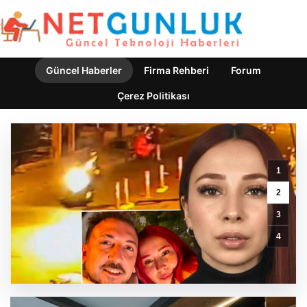
Güncel Haberler
Firma Rehberi
Forum
Çerez Politikası
1
2
Bahçe
3
Mutfakları
ve
4
Modern
Yaşam
Bölgeleri
GÜNCEL HABERLER
0 YORUM