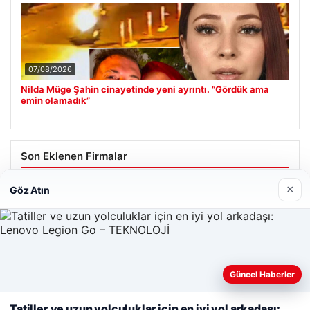
07/08/2026
Nilda Müge Şahin cinayetinde yeni ayrıntı. “Gördük ama
emin olamadık”
Son Eklenen Firmalar
Enes Kaplan Avukatlık Bürosu
×
Göz Atın
28/04/2026
Güncel Haberler
Web sitemizi nasıl kullandığınızı daha iyi anlayabilmek,
deneyiminizi kişiselleştirmek ve geliştirmek amacıyla çerezler
Tatiller ve uzun yolculuklar için en iyi yol arkadaşı: