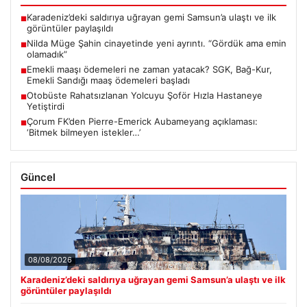
Karadeniz’deki saldırıya uğrayan gemi Samsun’a ulaştı ve ilk
■
görüntüler paylaşıldı
Nilda Müge Şahin cinayetinde yeni ayrıntı. “Gördük ama emin
■
olamadık”
Emekli maaşı ödemeleri ne zaman yatacak? SGK, Bağ-Kur,
■
Emekli Sandığı maaş ödemeleri başladı
Otobüste Rahatsızlanan Yolcuyu Şoför Hızla Hastaneye
■
Yetiştirdi
Çorum FK’den Pierre-Emerick Aubameyang açıklaması:
■
‘Bitmek bilmeyen istekler…’
Güncel
08/08/2026
Karadeniz’deki saldırıya uğrayan gemi Samsun’a ulaştı ve ilk
görüntüler paylaşıldı