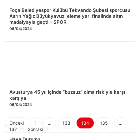
Foça Belediyespor Kulübü Tekvando Şubesi sporcusu
Asrın Yağız Büyükyavuz, eleme yarı finalinde altın
madalyayla geçti – SPOR
06/04/2024
Avusturya 45 yıl içinde “buzsuz” olma riskiyle karşı
karşıya
06/04/2024
Yazı
Önceki
1
…
133
134
135
…
137
Sonraki
sayfalaması
Hava Durumu