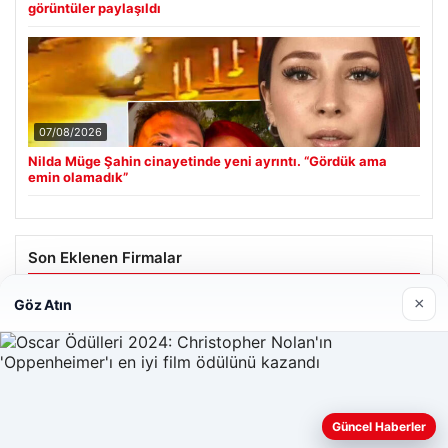
görüntüler paylaşıldı
07/08/2026
Nilda Müge Şahin cinayetinde yeni ayrıntı. “Gördük ama
emin olamadık”
Son Eklenen Firmalar
×
Enes Kaplan Avukatlık Bürosu
Göz Atın
28/04/2026
Güncel Haberler
Web sitemizi nasıl kullandığınızı daha iyi anlayabilmek,