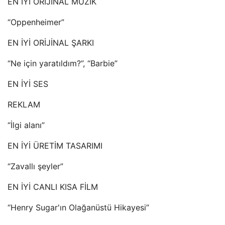
EN İYİ ORİJİNAL MÜZİK
“Oppenheimer”
EN İYİ ORİJİNAL ŞARKI
“Ne için yaratıldım?”, “Barbie”
EN İYİ SES
REKLAM
“İlgi alanı”
EN İYİ ÜRETİM TASARIMI
“Zavallı şeyler”
EN İYİ CANLI KISA FİLM
“Henry Sugar'ın Olağanüstü Hikayesi”