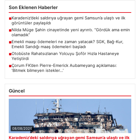
Son Eklenen Haberler
Karadeniz’deki saldırıya uğrayan gemi Samsun’a ulaştı ve ilk
■
görüntüler paylaşıldı
Nilda Müge Şahin cinayetinde yeni ayrıntı. “Gördük ama emin
■
olamadık”
Emekli maaşı ödemeleri ne zaman yatacak? SGK, Bağ-Kur,
■
Emekli Sandığı maaş ödemeleri başladı
Otobüste Rahatsızlanan Yolcuyu Şoför Hızla Hastaneye
■
Yetiştirdi
Çorum FK’den Pierre-Emerick Aubameyang açıklaması:
■
‘Bitmek bilmeyen istekler…’
Güncel
08/08/2026
Karadeniz’deki saldırıya uğrayan gemi Samsun’a ulaştı ve ilk