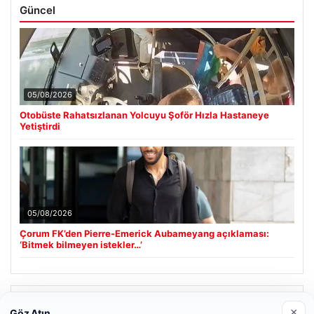
Güncel
05/08/2026
Otobüste Rahatsızlanan Yolcuyu Şoför Hızla Hastaneye
Yetiştirdi
05/08/2026
Çorum FK’den Pierre-Emerick Aubameyang açıklaması:
‘Bitmek bilmeyen istekler…’
Son Eklenen Firmalar
×
Göz Atın