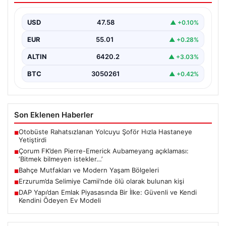
bilmeyen istekler…’
USD
47.58
▲ +0.10%
EUR
55.01
▲ +0.28%
ALTIN
6420.2
▲ +3.03%
BTC
3050261
▲ +0.42%
Son Eklenen Haberler
Otobüste Rahatsızlanan Yolcuyu Şoför Hızla Hastaneye
■
Yetiştirdi
Çorum FK’den Pierre-Emerick Aubameyang açıklaması:
■
‘Bitmek bilmeyen istekler…’
Bahçe Mutfakları ve Modern Yaşam Bölgeleri
■
Erzurum’da Selimiye Camii’nde ölü olarak bulunan kişi
■
DAP Yapı’dan Emlak Piyasasında Bir İlke: Güvenli ve Kendi
■
Kendini Ödeyen Ev Modeli