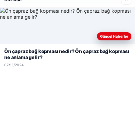
Enes Kaplan Avukatlık Bürosu
28/04/2026
Güncel Haberler
Web sitemizi nasıl kullandığınızı daha iyi anlayabilmek,
deneyiminizi kişiselleştirmek ve geliştirmek amacıyla çerezler
Ön çapraz bağ kopması nedir? Ön çapraz bağ kopması
kullanıyoruz.
Çerez Politikamız
ne anlama gelir?
Reddet
Kabul Et
© 2026 Net Günlük | Günlük Haber
07/11/2024
tcio