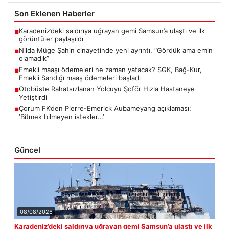
Son Eklenen Haberler
Karadeniz’deki saldırıya uğrayan gemi Samsun’a ulaştı ve ilk
■
görüntüler paylaşıldı
Nilda Müge Şahin cinayetinde yeni ayrıntı. “Gördük ama emin
■
olamadık”
Emekli maaşı ödemeleri ne zaman yatacak? SGK, Bağ-Kur,
■
Emekli Sandığı maaş ödemeleri başladı
Otobüste Rahatsızlanan Yolcuyu Şoför Hızla Hastaneye
■
Yetiştirdi
Çorum FK’den Pierre-Emerick Aubameyang açıklaması:
■
‘Bitmek bilmeyen istekler…’
Güncel
08/08/2026
Karadeniz’deki saldırıya uğrayan gemi Samsun’a ulaştı ve ilk