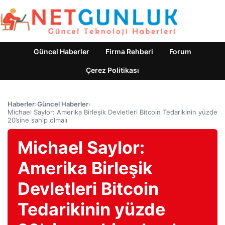
Güncel Haberler
Firma Rehberi
Forum
Çerez Politikası
Haberler
›
Güncel Haberler
›
Michael Saylor: Amerika Birleşik Devletleri Bitcoin Tedarikinin yüzde
20’sine sahip olmalı
Michael Saylor:
Amerika Birleşik
Devletleri Bitcoin
Tedarikinin yüzde