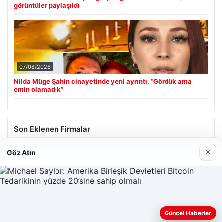
görüntüler paylaşıldı
07/08/2026
Nilda Müge Şahin cinayetinde yeni ayrıntı. “Gördük ama
emin olamadık”
Son Eklenen Firmalar
×
Göz Atın
Güncel Haberler
Web sitemizi nasıl kullandığınızı daha iyi anlayabilmek,