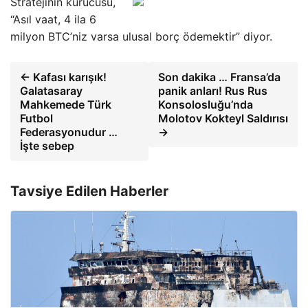
Stratejinin kurucusu,
“Asıl vaat, 4 ila 6
milyon BTC’niz varsa ulusal borç ödemektir” diyor.
← Kafası karışık!
Son dakika … Fransa’da
Galatasaray
panik anları! Rus Rus
Mahkemede Türk
Konsolosluğu’nda
Futbol
Molotov Kokteyl Saldırısı
Federasyonudur …
→
İşte sebep
Tavsiye Edilen Haberler