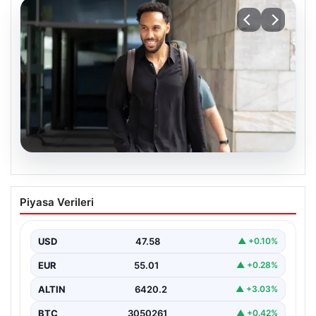
05.08.2026
Çorum FK’den Pierre-Emerick
Piyasa Verileri
Aubameyang açıklaması: ‘Bitmek
bilmeyen istekler…’
USD
47.58
▲ +0.10%
EUR
55.01
▲ +0.28%
ALTIN
6420.2
▲ +3.03%
BTC
3050261
▲ +0.42%