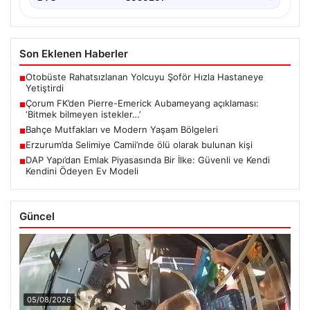
Son Eklenen Haberler
Otobüste Rahatsızlanan Yolcuyu Şoför Hızla Hastaneye
■
Yetiştirdi
Çorum FK’den Pierre-Emerick Aubameyang açıklaması:
■
‘Bitmek bilmeyen istekler…’
Bahçe Mutfakları ve Modern Yaşam Bölgeleri
■
Erzurum’da Selimiye Camii’nde ölü olarak bulunan kişi
■
DAP Yapı’dan Emlak Piyasasında Bir İlke: Güvenli ve Kendi
■
Kendini Ödeyen Ev Modeli
Güncel
05/08/2026