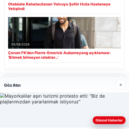
Otobüste Rahatsızlanan Yolcuyu Şoför Hızla Hastaneye
Yetiştirdi
05/08/2026
Çorum FK’den Pierre-Emerick Aubameyang açıklaması:
‘Bitmek bilmeyen istekler…’
Son Eklenen Firmalar
×
Göz Atın
Enes Kaplan Avukatlık Bürosu
28/04/2026
Güncel Haberler
Web sitemizi nasıl kullandığınızı daha iyi anlayabilmek,