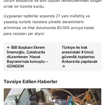
turizm endüstrisi ve sivil toplum temsilcilerinden oluşan
ortak bir komite kurdu.
Uygulanan tedbirler arasında 27 yeni müfettiş ve
yasadışı turistik tesislere yönelik denetimlerin
artırılması ve ihlal durumunda 80.000 avroya kadar
para cezaları yer alıyor.
← İBB Başkanı Ekrem
Türkiye ile Irak
İmamoğlu, Çatalca’da
arasındaki 4'üncü
düzenlenen ‘Hasat
güvenlik toplantısı
Bayramı’nda konuştu –
Ankara'da yapılacak
GÜNDEM
→
Tavsiye Edilen Haberler