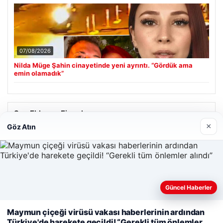
07/08/2026
Nilda Müge Şahin cinayetinde yeni ayrıntı. “Gördük ama
emin olamadık”
Son Eklenen Firmalar
×
Göz Atın
Enes Kaplan Avukatlık Bürosu
28/04/2026
Güncel Haberler
Web sitemizi nasıl kullandığınızı daha iyi anlayabilmek,
Maymun çiçeği virüsü vakası haberlerinin ardından
deneyiminizi kişiselleştirmek ve geliştirmek amacıyla çerezler
Türkiye'de harekete geçildi! “Gerekli tüm önlemler