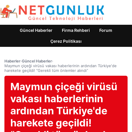
Güncel Haberler
Firma Rehberi
Forum
Çerez Politikası
Haberler
›
Güncel Haberler
›
Maymun çiçeği virüsü vakası haberlerinin ardından Türkiye'de
harekete geçildi! “Gerekli tüm önlemler alındı”
Maymun çiçeği virüsü
vakası haberlerinin
ardından Türkiye'de
harekete geçildi!