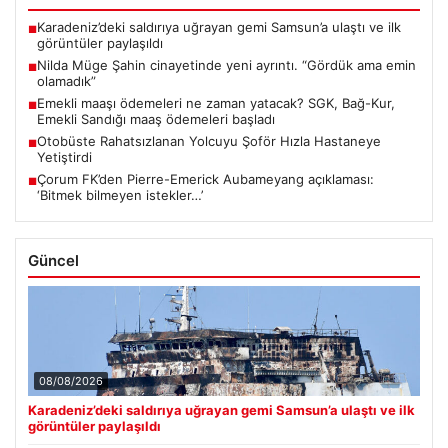
Karadeniz’deki saldırıya uğrayan gemi Samsun’a ulaştı ve ilk
■
görüntüler paylaşıldı
Nilda Müge Şahin cinayetinde yeni ayrıntı. “Gördük ama emin
■
olamadık”
Emekli maaşı ödemeleri ne zaman yatacak? SGK, Bağ-Kur,
■
Emekli Sandığı maaş ödemeleri başladı
Otobüste Rahatsızlanan Yolcuyu Şoför Hızla Hastaneye
■
Yetiştirdi
Çorum FK’den Pierre-Emerick Aubameyang açıklaması:
■
‘Bitmek bilmeyen istekler…’
Güncel
08/08/2026
Karadeniz’deki saldırıya uğrayan gemi Samsun’a ulaştı ve ilk
görüntüler paylaşıldı