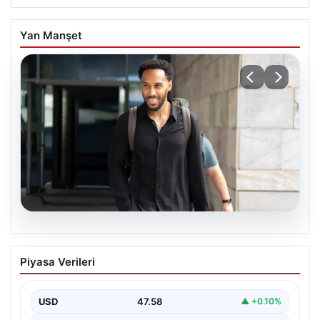
Yan Manşet
05.08.2026
Çorum FK’den Pierre-Emerick
Piyasa Verileri
Aubameyang açıklaması: ‘Bitmek
bilmeyen istekler…’
USD
47.58
▲ +0.10%