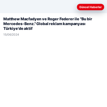
Güncel Haberler
Web sitemizi nasıl kullandığınızı daha iyi anlayabilmek,
Matthew Macfadyen ve Roger Federer ile "Bu bir
deneyiminizi kişiselleştirmek ve geliştirmek amacıyla çerezler
Mercedes-Benz." Global reklam kampanyası
kullanıyoruz.
Çerez Politikamız
Türkiye'de aktif
Reddet
Kabul Et
© 2026 Net Günlük | Günlük Haber
15/06/2024
etcio