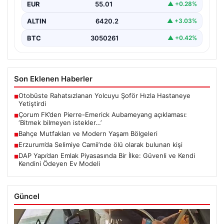
EUR
55.01
▲ +0.28%
ALTIN
6420.2
▲ +3.03%
BTC
3050261
▲ +0.42%
Son Eklenen Haberler
Otobüste Rahatsızlanan Yolcuyu Şoför Hızla Hastaneye
■
Yetiştirdi
Çorum FK’den Pierre-Emerick Aubameyang açıklaması:
■
‘Bitmek bilmeyen istekler…’
Bahçe Mutfakları ve Modern Yaşam Bölgeleri
■
Erzurum’da Selimiye Camii’nde ölü olarak bulunan kişi
■
DAP Yapı’dan Emlak Piyasasında Bir İlke: Güvenli ve Kendi
■
Kendini Ödeyen Ev Modeli
Güncel