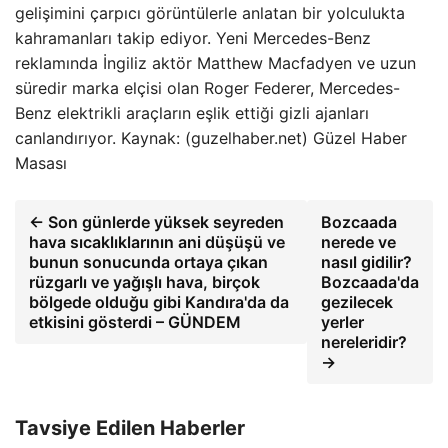
gelişimini çarpıcı görüntülerle anlatan bir yolculukta
kahramanları takip ediyor. Yeni Mercedes-Benz
reklamında İngiliz aktör Matthew Macfadyen ve uzun
süredir marka elçisi olan Roger Federer, Mercedes-
Benz elektrikli araçların eşlik ettiği gizli ajanları
canlandırıyor. Kaynak: (guzelhaber.net) Güzel Haber
Masası
← Son günlerde yüksek seyreden
Bozcaada
hava sıcaklıklarının ani düşüşü ve
nerede ve
bunun sonucunda ortaya çıkan
nasıl gidilir?
rüzgarlı ve yağışlı hava, birçok
Bozcaada'da
bölgede olduğu gibi Kandıra'da da
gezilecek
etkisini gösterdi – GÜNDEM
yerler
nereleridir?
→
Tavsiye Edilen Haberler