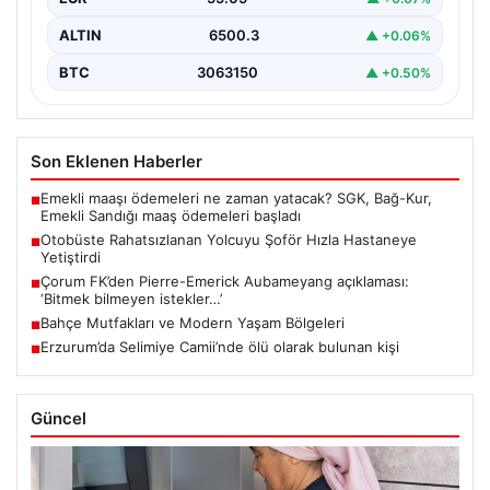
ALTIN
6500.3
▲ +0.06%
BTC
3063150
▲ +0.50%
Son Eklenen Haberler
Emekli maaşı ödemeleri ne zaman yatacak? SGK, Bağ-Kur,
■
Emekli Sandığı maaş ödemeleri başladı
Otobüste Rahatsızlanan Yolcuyu Şoför Hızla Hastaneye
■
Yetiştirdi
Çorum FK’den Pierre-Emerick Aubameyang açıklaması:
■
‘Bitmek bilmeyen istekler…’
Bahçe Mutfakları ve Modern Yaşam Bölgeleri
■
Erzurum’da Selimiye Camii’nde ölü olarak bulunan kişi
■
Güncel