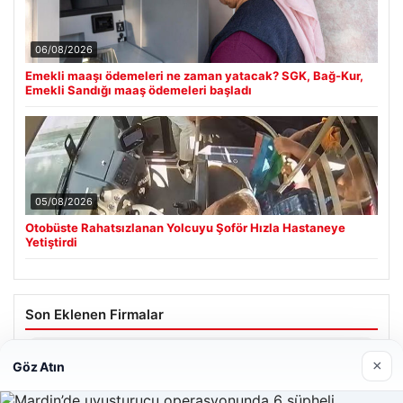
06/08/2026
Emekli maaşı ödemeleri ne zaman yatacak? SGK, Bağ-Kur,
Emekli Sandığı maaş ödemeleri başladı
05/08/2026
Otobüste Rahatsızlanan Yolcuyu Şoför Hızla Hastaneye
Yetiştirdi
Son Eklenen Firmalar
Enes Kaplan Avukatlık Bürosu
×
Göz Atın
28/04/2026