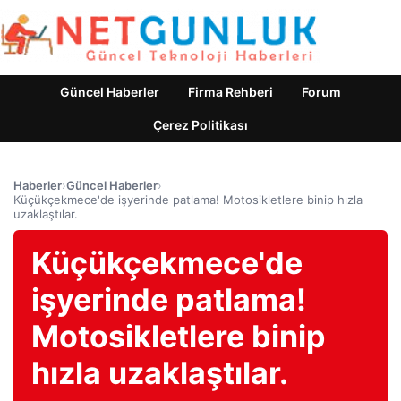
Güncel Haberler
Firma Rehberi
Forum
Çerez Politikası
Haberler
›
Güncel Haberler
›
Küçükçekmece'de işyerinde patlama! Motosikletlere binip hızla
uzaklaştılar.
Küçükçekmece'de
işyerinde patlama!
Motosikletlere binip
hızla uzaklaştılar.