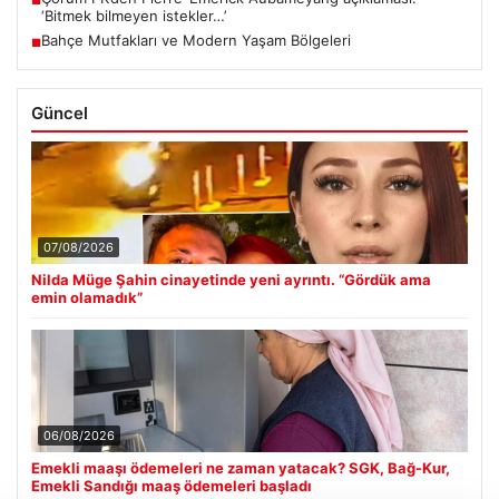
■
‘Bitmek bilmeyen istekler…’
Bahçe Mutfakları ve Modern Yaşam Bölgeleri
■
Güncel
07/08/2026
Nilda Müge Şahin cinayetinde yeni ayrıntı. “Gördük ama
emin olamadık”
06/08/2026
Emekli maaşı ödemeleri ne zaman yatacak? SGK, Bağ-Kur,
Emekli Sandığı maaş ödemeleri başladı