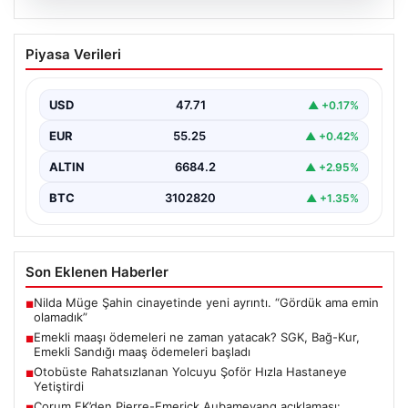
06.08.2026
Emekli maaşı ödemeleri ne zaman
Piyasa Verileri
yatacak? SGK, Bağ-Kur, Emekli Sandığı
maaş ödemeleri başladı
USD
47.71
▲ +0.17%
EUR
55.25
▲ +0.42%
ALTIN
6684.2
▲ +2.95%
BTC
3102820
▲ +1.35%
Son Eklenen Haberler
Nilda Müge Şahin cinayetinde yeni ayrıntı. “Gördük ama emin
■
olamadık”
Emekli maaşı ödemeleri ne zaman yatacak? SGK, Bağ-Kur,
■
Emekli Sandığı maaş ödemeleri başladı
Otobüste Rahatsızlanan Yolcuyu Şoför Hızla Hastaneye
■
Yetiştirdi
Çorum FK’den Pierre-Emerick Aubameyang açıklaması: