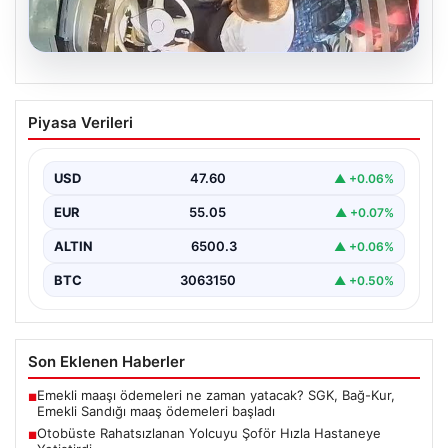
05.08.2026
Otobüste Rahatsızlanan Yolcuyu Şoför
Piyasa Verileri
Hızla Hastaneye Yetiştirdi
Trabzon’un Trabzon’un çeşitli ilçelerinde günlük ulaşımın
yoğun olarak sağlandığı halk otobüslerinde, zaman
USD
47.60
▲ +0.06%
zaman acil…
EUR
55.05
▲ +0.07%
ALTIN
6500.3
▲ +0.06%
BTC
3063150
▲ +0.50%
Son Eklenen Haberler
Emekli maaşı ödemeleri ne zaman yatacak? SGK, Bağ-Kur,
■
Emekli Sandığı maaş ödemeleri başladı
Otobüste Rahatsızlanan Yolcuyu Şoför Hızla Hastaneye
■