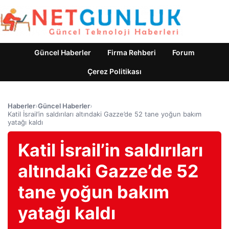
Güncel Haberler
Firma Rehberi
Forum
Çerez Politikası
Haberler
›
Güncel Haberler
›
Katil İsrail’in saldırıları altındaki Gazze’de 52 tane yoğun bakım
yatağı kaldı
Katil İsrail’in saldırıları
altındaki Gazze’de 52
tane yoğun bakım
yatağı kaldı