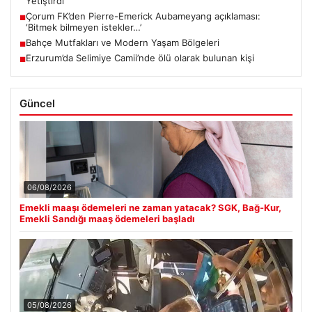
Yetiştirdi
Çorum FK’den Pierre-Emerick Aubameyang açıklaması:
■
‘Bitmek bilmeyen istekler…’
Bahçe Mutfakları ve Modern Yaşam Bölgeleri
■
Erzurum’da Selimiye Camii’nde ölü olarak bulunan kişi
■
Güncel
06/08/2026
Emekli maaşı ödemeleri ne zaman yatacak? SGK, Bağ-Kur,
Emekli Sandığı maaş ödemeleri başladı
05/08/2026