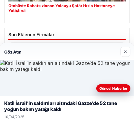
Otobüste Rahatsızlanan Yolcuyu Şoför Hızla Hastaneye
Yetiştirdi
Son Eklenen Firmalar
Enes Kaplan Avukatlık Bürosu
×
Göz Atın
28/04/2026
Güncel Haberler
Web sitemizi nasıl kullandığınızı daha iyi anlayabilmek,
deneyiminizi kişiselleştirmek ve geliştirmek amacıyla çerezler
Katil İsrail’in saldırıları altındaki Gazze’de 52 tane
© 2026 Net Günlük | Günlük Haber
kullanıyoruz.
Çerez Politikamız
yoğun bakım yatağı kaldı
Reddet
Kabul Et
etcio
10/04/2025