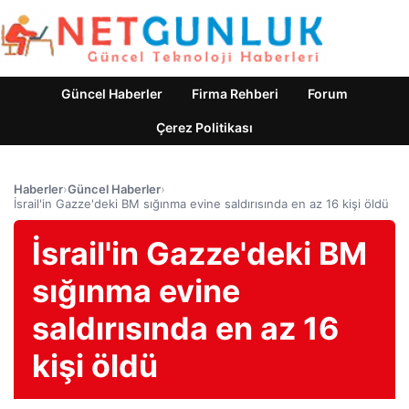
Güncel Haberler
Firma Rehberi
Forum
Çerez Politikası
Haberler
›
Güncel Haberler
›
İsrail'in Gazze'deki BM sığınma evine saldırısında en az 16 kişi öldü
İsrail'in Gazze'deki BM
sığınma evine
saldırısında en az 16
kişi öldü