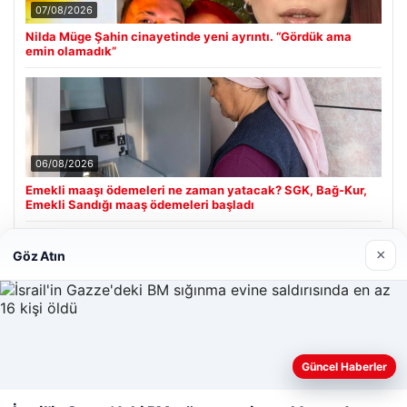
07/08/2026
Nilda Müge Şahin cinayetinde yeni ayrıntı. “Gördük ama
emin olamadık”
06/08/2026
Emekli maaşı ödemeleri ne zaman yatacak? SGK, Bağ-Kur,
Emekli Sandığı maaş ödemeleri başladı
×
Göz Atın
Son Eklenen Firmalar
Enes Kaplan Avukatlık Bürosu
28/04/2026
Güncel Haberler
Web sitemizi nasıl kullandığınızı daha iyi anlayabilmek,
deneyiminizi kişiselleştirmek ve geliştirmek amacıyla çerezler