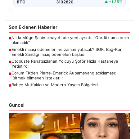
BTC
3102820
▲ +1.35%
Son Eklenen Haberler
Nilda Müge Şahin cinayetinde yeni ayrıntı. “Gördük ama emin
■
olamadık”
Emekli maaşı ödemeleri ne zaman yatacak? SGK, Bağ-Kur,
■
Emekli Sandığı maaş ödemeleri başladı
Otobüste Rahatsızlanan Yolcuyu Şoför Hızla Hastaneye
■
Yetiştirdi
Çorum FK’den Pierre-Emerick Aubameyang açıklaması:
■
‘Bitmek bilmeyen istekler…’
Bahçe Mutfakları ve Modern Yaşam Bölgeleri
■
Güncel