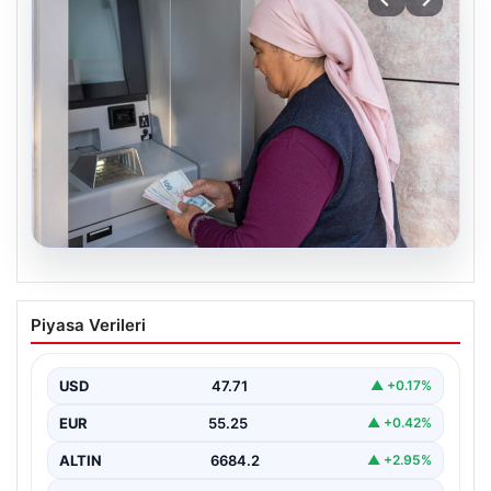
06.08.2026
Emekli maaşı ödemeleri ne zaman
Piyasa Verileri
yatacak? SGK, Bağ-Kur, Emekli Sandığı
maaş ödemeleri başladı
USD
47.71
▲ +0.17%
EUR
55.25
▲ +0.42%
ALTIN
6684.2
▲ +2.95%