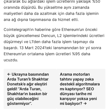
çıkararak bu ağlardaki işlem ücretlerini yaklaşık %50
oranında düşürdü. Bu yükseltme aynı zamanda
maliyetleri daha da azaltmak için daha fazla işlemin
ana ağ dışına taşınmasına da hizmet etti.
Cointelegraph’ın haberine göre Ethereum’un önceki
büyük güncellemesi Dencun, L2 işlemlerindeki ücretleri
düşürmeyi ve L1’den daha fazla işlem taşımayı da
başardı. 13 Mart 2024’teki lansmanından bir yıl sonra
Ethereum’un ortalama işlem ücretleri %95 daha
ucuzdu.
← Ukrayna basınından
Arama motorları
Arda Turan’lı Shakhtar
tahtını yapay zeka
Donetsk’e ağır eleştiri
destekli algoritmalara
geldi! ”Arda Turan,
mı kaptırıyor? SEO
Shakhtar’ın baskın bir
dünyası tarihe mi
güç olabileceğini
karışıyor yoksa yeni
göstermiyor”.
mi başlıyor? →