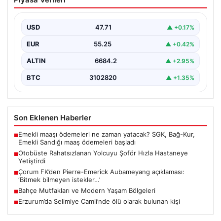
Hızla Hastaneye Yetiştirdi
Trabzon’un Trabzon’un çeşitli ilçelerinde günlük ulaşımın
yoğun olarak sağlandığı halk otobüslerinde, zaman
USD
47.71
▲ +0.17%
zaman acil…
EUR
55.25
▲ +0.42%
ALTIN
6684.2
▲ +2.95%
BTC
3102820
▲ +1.35%
Son Eklenen Haberler
Emekli maaşı ödemeleri ne zaman yatacak? SGK, Bağ-Kur,
■
Emekli Sandığı maaş ödemeleri başladı
Otobüste Rahatsızlanan Yolcuyu Şoför Hızla Hastaneye
■
Yetiştirdi
Çorum FK’den Pierre-Emerick Aubameyang açıklaması:
■
‘Bitmek bilmeyen istekler…’
Bahçe Mutfakları ve Modern Yaşam Bölgeleri
■
Erzurum’da Selimiye Camii’nde ölü olarak bulunan kişi
■