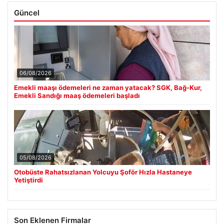
Güncel
06/08/2026
Emekli maaşı ödemeleri ne zaman yatacak? SGK, Bağ-Kur,
Emekli Sandığı maaş ödemeleri başladı
05/08/2026
Otobüste Rahatsızlanan Yolcuyu Şoför Hızla Hastaneye
Yetiştirdi
Son Eklenen Firmalar