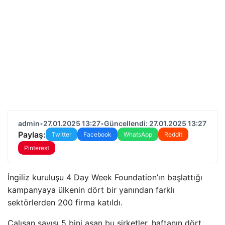
admin
•
27.01.2025 13:27
•
Güncellendi: 27.01.2025 13:27
Paylaş:
Twitter
Facebook
WhatsApp
Reddit
Pinterest
İngiliz kuruluşu 4 Day Week Foundation’ın başlattığı
kampanyaya ülkenin dört bir yanından farklı
sektörlerden 200 firma katıldı.
Çalışan sayısı 5 bini aşan bu şirketler, haftanın dört