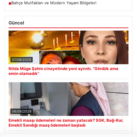
Bahçe Mutfakları ve Modern Yaşam Bölgeleri
■
Güncel
07/08/2026
Nilda Müge Şahin cinayetinde yeni ayrıntı. “Gördük ama
emin olamadık”
06/08/2026
Emekli maaşı ödemeleri ne zaman yatacak? SGK, Bağ-Kur,
Emekli Sandığı maaş ödemeleri başladı