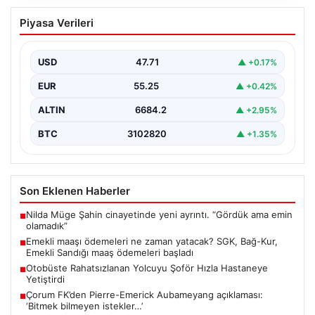
Emekli maaşı ödemeleri ne zaman
Piyasa Verileri
yatacak? SGK, Bağ-Kur, Emekli Sandığı
maaş ödemeleri başladı
USD
47.71
▲ +0.17%
EUR
55.25
▲ +0.42%
ALTIN
6684.2
▲ +2.95%
BTC
3102820
▲ +1.35%
Son Eklenen Haberler
Nilda Müge Şahin cinayetinde yeni ayrıntı. “Gördük ama emin
■
olamadık”
Emekli maaşı ödemeleri ne zaman yatacak? SGK, Bağ-Kur,
■
Emekli Sandığı maaş ödemeleri başladı
Otobüste Rahatsızlanan Yolcuyu Şoför Hızla Hastaneye
■
Yetiştirdi
Çorum FK’den Pierre-Emerick Aubameyang açıklaması:
■
‘Bitmek bilmeyen istekler…’